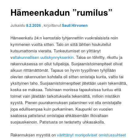
Hämeenkadun ”rumilus”
Julkaistu
8.2.2026
, kirjoittanut
Sauli Hirvonen
Hämeenkatu 24:n kerrostalo tyhjennettiin vuokralaisista noin
kymmenen vuotta sitten. Talo on siitä lähtien houkutellut
kutsumattomia vieraita. Tunkeutumiset on ylittänyt
v
altakunnallisen uutiskynnyksenkin
. Taloa on töhritty, rikottu ja
rakennuksessa on ollut tulipaloja. Suojaamistoimenpiteet olivat
alkuun riittämättömät. Tapaus on hyvin tyypillinen tyhjillään
olevien rakennusten kohdalla oli sitten omistaja kunta, valtio tai
yksityinen taho. Suojaamistoimenpiteet jätetään usein tekemättä,
koska se maksaa. Toisinaan monissa tapauksissa tuntuu että
toimet vain jätetään tarkoituksella tekemättä, milloin mistäkin
syystä. Pienen puurakennuksen palaminen voi olla omistajalle
jopa edullisempaa kuin purkaminen. Kaupunki on vuosien
saatossa patistanut omistajaa ehkäisemään ilkivaltaan
suojauskeinoin. Patistusta on terästetty uhkasakolla.
Rakennuksen myyntiä on
värittänyt monipolviset omistussuhteet