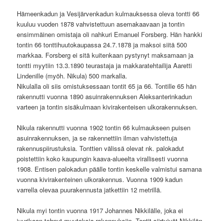
Hämeenkadun ja Vesijärvenkadun kulmauksessa oleva tontti 66
kuuluu vuoden 1878 vahvistettuun asemakaavaan ja tontin
ensimmäinen omistaja oli nahkuri Emanuel Forsberg. Hän hankki
tontin 66 tonttihuutokaupassa 24.7.1878 ja maksoi siitä 500
markkaa. Forsberg ei sitä kuitenkaan pystynyt maksamaan ja
tontti myytiin 13.3.1890 teurastaja ja makkaratehtailija Aaretti
Lindenille (myöh. Nikula) 500 markalla.
Nikulalla oli siis omistuksessaan tontit 65 ja 66. Tontille 65 hän
rakennutti vuonna 1890 asuinrakennuksen Aleksanterinkadun
varteen ja tontin sisäkulmaan kivirakenteisen ulkorakennuksen.
Nikula rakennutti vuonna 1902 tontin 66 kulmaukseen puisen
asuinrakennuksen, ja se rakennettiin ilman vahvistettuja
rakennuspiirustuksia. Tonttien välissä olevat nk. palokadut
poistettiin koko kaupungin kaava-alueelta virallisesti vuonna
1908. Entisen palokadun päälle tontin keskelle valmistui samana
vuonna kivirakenteinen ulkorakennus. Vuonna 1909 kadun
varrella olevaa puurakennusta jatkettiin 12 metrillä.
Nikula myi tontin vuonna 1917 Johannes Nikkilälle, joka ei
juurikaan tehnyt muutoksia rakennuksiin. Tontit siirtyivät Nikkilän