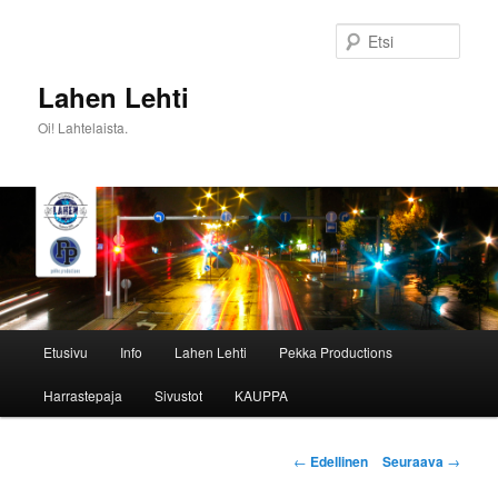
Siirry
sisältöön
Etsi
Lahen Lehti
Oi! Lahtelaista.
Päävalikko
Etusivu
Info
Lahen Lehti
Pekka Productions
Harrastepaja
Sivustot
KAUPPA
Artikkelien
←
Edellinen
Seuraava
→
selaus