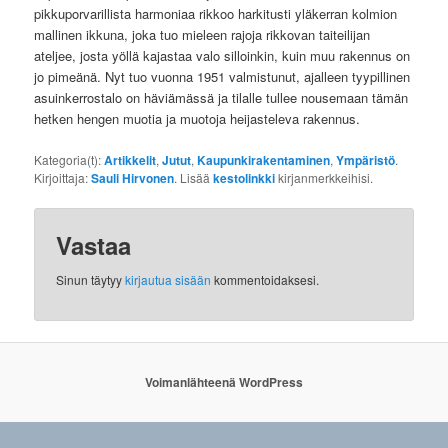
pikkuporvarillista harmoniaa rikkoo harkitusti yläkerran kolmion
mallinen ikkuna, joka tuo mieleen rajoja rikkovan taiteilijan
ateljee, josta yöllä kajastaa valo silloinkin, kuin muu rakennus on
jo pimeänä. Nyt tuo vuonna 1951 valmistunut, ajalleen tyypillinen
asuinkerrostalo on häviämässä ja tilalle tullee nousemaan tämän
hetken hengen muotia ja muotoja heijasteleva rakennus.
Kategoria(t):
Artikkelit
,
Jutut
,
Kaupunkirakentaminen
,
Ympäristö
.
Kirjoittaja:
Sauli Hirvonen
. Lisää
kestolinkki
kirjanmerkkeihisi.
Vastaa
Sinun täytyy
kirjautua sisään
kommentoidaksesi.
Voimanlähteenä WordPress