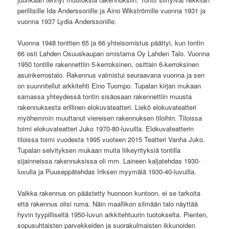
perillisille Ida Anderssonille ja Aino Wikströmille vuonna 1931 ja
vuonna 1937 Lydia Anderssonille.
Vuonna 1948 tonttien 65 ja 66 yhteisomistus päättyi, kun tontin
66 osti Lahden Osuuskaupan omistama Oy Lahden Talo. Vuonna
1950 tontille rakennettiin 5-kerroksinen, osittain 6-kerroksinen
asuinkerrostalo. Rakennus valmistui seuraavana vuonna ja sen
on suunnitellut arkkitehti Eino Tuompo. Tupalan kirjan mukaan
samassa yhteydessä tontin sisäosaan rakennettiin muusta
rakennuksesta erillinen elokuvateatteri. Liekö elokuvateatteri
myöhemmin muuttanut viereisen rakennuksen tiloihin. Tiloissa
toimi elokuvateatteri Juko 1970-80-luvuilla. Elokuvateatterin
tiloissa toimi vuodesta 1995 vuoteen 2015 Teatteri Vanha Juko.
Tupalan selvityksen mukaan muita liikeyrityksiä tontilla
sijainneissa rakennuksissa oli mm. Laineen kaljatehdas 1930-
luvulla ja Puuseppätehdas Iriksen myymälä 1930-40-luvuilla.
Vaikka rakennus on päästetty huonoon kuntoon, ei se tarkoita
että rakennus olisi ruma. Näin maallikon silmään talo näyttää
hyvin tyypilliseltä 1950-luvun arkkitehtuurin tuotokselta. Pienten,
sopusuhtaisten parvekkeiden ja suorakulmaisten ikkunoiden