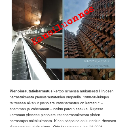
Pienoisrautatieharrastus
kertoo nimensä mukaisesti Hirvosen
harrastuksesta pienoisrautateiden ympärillä. 1980-90-lukujen
taitteessa alkanut pienoisrautatieharrastus on kantanut –
enemmän ja vähemmän – näihin päiviin saakka. Kirjassa
kerrotaan yleisesti pienoisrautatieharrastuksesta yhden
harrastajan näkökulmasta. Kirjan pääpaino on kuitenkin Hirvosen
dioraamojen valokuvissa. Kirja julkaistaan syksyllä 2026.