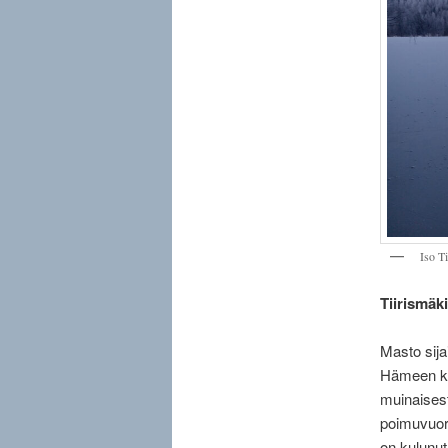
Iso Ti
Tiirismäki
Masto sijai
Hämeen ko
muinaises
poimuvuori
on kulunut