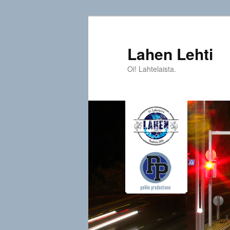
Siirry
sisältöön
Lahen Lehti
Oi! Lahtelaista.