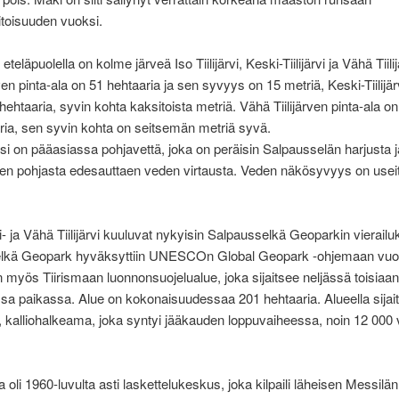
pitoisuuden vuoksi.
eteläpuolella on kolme järveä Iso Tiilijärvi, Keski-Tiilijärvi ja Vähä Tiilij
rven pinta-ala on 51 hehtaaria ja sen syvyys on 15 metriä, Keski-Tiilijä
 hehtaaria, syvin kohta kaksitoista metriä. Vähä Tiilijärven pinta-ala on
ria, sen syvin kohta on seitsemän metriä syvä.
si on pääasiassa pohjavettä, joka on peräisin Salpausselän harjusta j
ven pohjasta edesauttaen veden virtausta. Veden näkösyvyys on usei
i- ja Vähä Tiilijärvi kuuluvat nykyisin Salpausselkä Geoparkin vierailuk
lkä Geopark hyväksyttiin UNESCOn Global Geopark -ohjemaan vuo
n myös Tiirismaan luonnonsuojelualue, joka sijaitsee neljässä toisiaan
ssa paikassa. Alue on kokonaisuudessaa 201 hehtaaria. Alueella sijai
, kalliohalkeama, joka syntyi jääkauden loppuvaiheessa, noin 12 000 
a oli 1960-luvulta asti laskettelukeskus, joka kilpaili läheisen Messilän