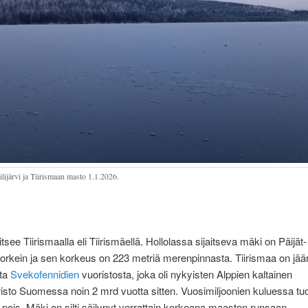
ilijärvi ja Tiirismaan masto 1.1.2026.
tsee Tiirismaalla eli Tiirismäellä. Hollolassa sijaitseva mäki on Päijät-
rkein ja sen korkeus on 223 metriä merenpinnasta. Tiirismaa on jä
ta
Svekofennidien
vuoristosta, joka oli nykyisten Alppien kaltainen
sto Suomessa noin 2 mrd vuotta sitten. Vuosimiljoonien kuluessa tuo
 pois. Mäki on silti säilynyt verrattain korkeana maaston runsaan