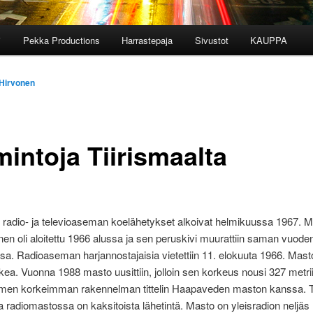
i
Pekka Productions
Harrastepaja
Sivustot
KAUPPA
 Hirvonen
mintoja Tiirismaalta
 radio- ja televioaseman koelähetykset alkoivat helmikuussa 1967. 
en oli aloitettu 1966 alussa ja sen peruskivi muurattiin saman vuode
a. Radioaseman harjannostajaisia vietettiin 11. elokuuta 1966. Masto
kea. Vuonna 1988 masto uusittiin, jolloin sen korkeus nousi 327 metri
men korkeimman rakennelman tittelin Haapaveden maston kanssa. T
 ja radiomastossa on kaksitoista lähetintä. Masto on yleisradion neljäs