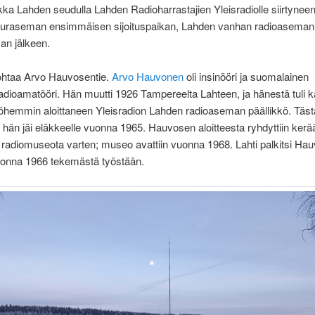
ikka Lahden seudulla Lahden Radioharrastajien Yleisradiolle siirtyne
uraseman ensimmäisen sijoituspaikan, Lahden vanhan radioaseman
an jälkeen.
johtaa Arvo Hauvosentie.
Arvo Hauvonen
oli insinööri ja suomalainen
adioamatööri. Hän muutti 1926 Tampereelta Lahteen, ja hänestä tuli k
öhemmin aloittaneen Yleisradion Lahden radioaseman päällikkö. Täst
 hän jäi eläkkeelle vuonna 1965. Hauvosen aloitteesta ryhdyttiin ke
 radiomuseota varten; museo avattiin vuonna 1968. Lahti palkitsi Ha
vuonna 1966 tekemästä työstään.