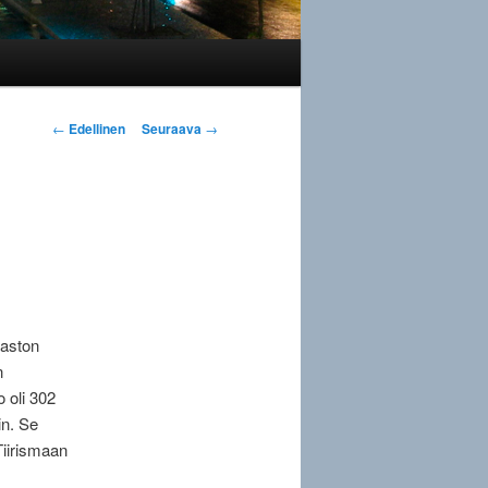
Artikkelien
←
Edellinen
Seuraava
→
selaus
Maston
n
 oli 302
in. Se
iirismaan