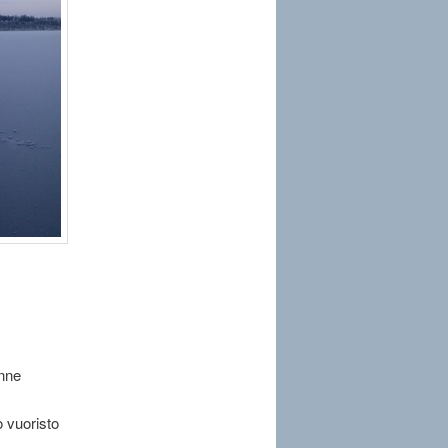
änne
 vuoristo