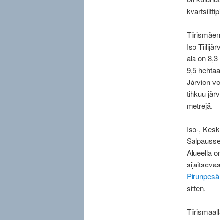
kvartsiitti
Tiirismäen 
Iso Tiilijä
ala on 8,3
9,5 hehtaa
Järvien ve
tihkuu jär
metrejä.
Iso-, Kesk
Salpausse
Alueella o
sijaitseva
Pirunpesä
sitten.
Tiirismaall