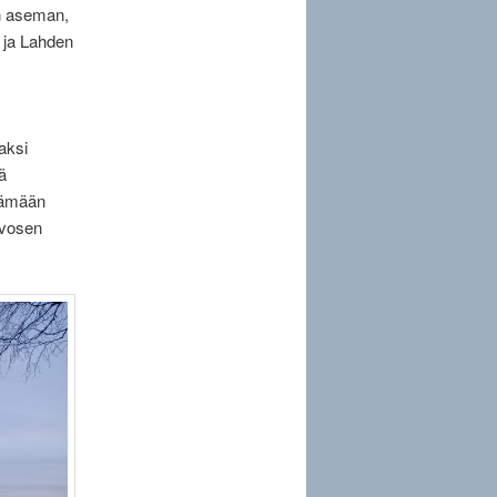
en aseman,
 ja Lahden
aksi
ä
räämään
uvosen