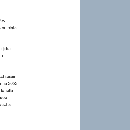
ärvi.
rven pinta-
a joka
ta
ohteisiin.
nna 2022.
 lähellä
tsee
vuotta