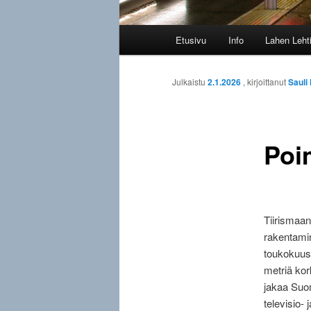
Päävalikko
Etusivu
Info
Lahen Leht
Julkaistu
2.1.2026
, kirjoittanut
Sauli
Poi
Tiirismaan
rakentamin
toukokuuss
metriä kor
jakaa Suo
televisio-