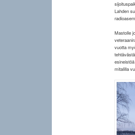
sijoituspa
Lahden su
radioasem
Mastolle 
veteraanir
vuotta my
tehtävästä
esineistöä
mitalilla 