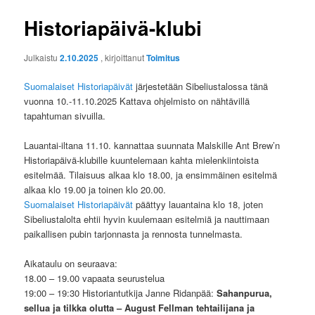
Historiapäivä-klubi
Julkaistu
2.10.2025
, kirjoittanut
Toimitus
Suomalaiset
Historiapäivät
järjestetään Sibeliustalossa tänä
vuonna 10.-11.10.2025 Kattava ohjelmisto on nähtävillä
tapahtuman sivuilla.
Lauantai-iltana 11.10. kannattaa suunnata Malskille Ant Brew’n
Historiapäivä-klubille kuuntelemaan kahta mielenkiintoista
esitelmää. Tilaisuus alkaa klo 18.00, ja ensimmäinen esitelmä
alkaa klo 19.00 ja toinen klo 20.00.
Suomalaiset Historiapäivät
päättyy lauantaina klo 18, joten
Sibeliustalolta ehtii hyvin kuulemaan esitelmiä ja nauttimaan
paikallisen pubin tarjonnasta ja rennosta tunnelmasta.
Aikataulu on seuraava:
18.00 – 19.00 vapaata seurustelua
19:00 – 19:30 Historiantutkija Janne Ridanpää:
Sahanpurua,
sellua ja tilkka olutta – August Fellman tehtailijana ja