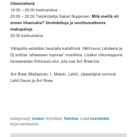
liikemiehenä
19:30 – 20:00 keskustelua
20:00 – 20:30 Tietokirjailija Sakari Nupponen:
Mitä meillä oli
ennen lihamukia? Unohdettuja ja unohtumattomia
makupaloja
20:30 keskustelua
Väliajoilla esitetään taustalla kaitafilmiä 1960-luvun Lahdesta ja
Dj soittaa ”aiheeseen sopivaa” musiikkia. Lisäksi viikonloppuna
lanseerataan Kotiseutu-olut, jota saa Ant Brew’sta.
Ant Brew (Mallaskatu 1, Malski, Lahti). Järjestäjinä toimivat
Lahti-Seura ja Ant Brew.
Kategoria(t):
Uutiset
. Kirjoittaja:
Toimitus
. Lisää
kestolinkki
kirjanmerkkeihisi.