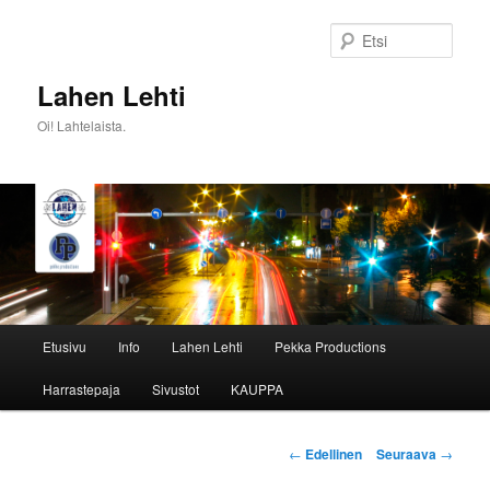
Siirry
sisältöön
Etsi
Lahen Lehti
Oi! Lahtelaista.
Päävalikko
Etusivu
Info
Lahen Lehti
Pekka Productions
Harrastepaja
Sivustot
KAUPPA
Artikkelien
←
Edellinen
Seuraava
→
selaus