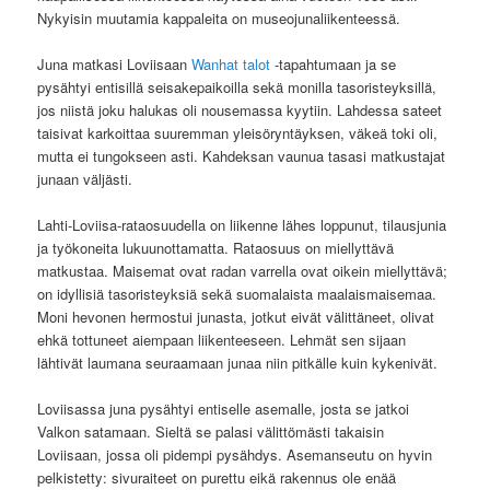
Nykyisin muutamia kappaleita on museojunaliikenteessä.
Juna matkasi Loviisaan
Wanhat talot
-tapahtumaan ja se
pysähtyi entisillä seisakepaikoilla sekä monilla tasoristeyksillä,
jos niistä joku halukas oli nousemassa kyytiin. Lahdessa sateet
taisivat karkoittaa suuremman yleisöryntäyksen, väkeä toki oli,
mutta ei tungokseen asti. Kahdeksan vaunua tasasi matkustajat
junaan väljästi.
Lahti-Loviisa-rataosuudella on liikenne lähes loppunut, tilausjunia
ja työkoneita lukuunottamatta. Rataosuus on miellyttävä
matkustaa. Maisemat ovat radan varrella ovat oikein miellyttävä;
on idyllisiä tasoristeyksiä sekä suomalaista maalaismaisemaa.
Moni hevonen hermostui junasta, jotkut eivät välittäneet, olivat
ehkä tottuneet aiempaan liikenteeseen. Lehmät sen sijaan
lähtivät laumana seuraamaan junaa niin pitkälle kuin kykenivät.
Loviisassa juna pysähtyi entiselle asemalle, josta se jatkoi
Valkon satamaan. Sieltä se palasi välittömästi takaisin
Loviisaan, jossa oli pidempi pysähdys. Asemanseutu on hyvin
pelkistetty: sivuraiteet on purettu eikä rakennus ole enää