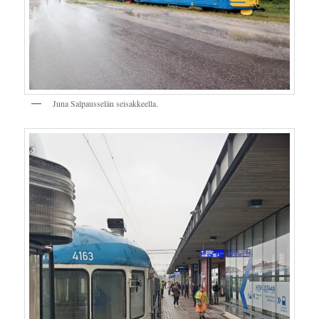
Juna Salpausselän seisakkeella.