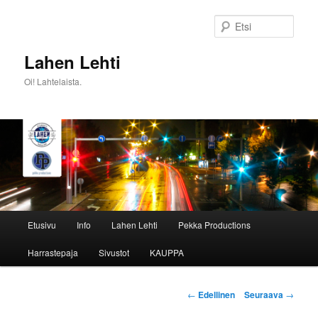
Siirry
sisältöön
Etsi
Lahen Lehti
Oi! Lahtelaista.
Päävalikko
Etusivu
Info
Lahen Lehti
Pekka Productions
Harrastepaja
Sivustot
KAUPPA
Artikkelien
←
Edellinen
Seuraava
→
selaus