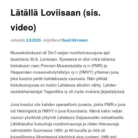
Lätällä Loviisaan (sis.
video)
Julkaistu
2.9.2025
, kirjoittanut
Sauli Hirvonen
Museokiskobussi eli Dm7-sarjan moottorivaunujuna ajoi
lauantaina 30.8. Loviisaan. Kyseessä ei ollut mikä tahansa
kiskobussi vaan Porvoon Museorautatie ry:n (PMR) ja
Haapamäen museoveturiyhdistys ry:n (HMVY) yhteinen juna,
joka koostui peräti kahdeksasta vaunusta. Näin pitkää
kiskobussijunaa on tuskin Lahdessa aikoihin nähty. Lahden
rautatieharrastajat Topproikka ry oli myös mukana järjestelyissä.
Juna koostui siis kahden operaattorin junasta, joista PMR:n juna
tuli Helsingistä ja HMVY:n juna Kouvolasta. Nämä kaksi neljän
vaunun yksikköä yhtyivät Lahdessa Salpausselän seisakkeelle.
Lättähatuiksi kutsuttuja moottorivaunuja ja niiden liitevaunuja
valmistettiin Suomessa 1950- ja 60-luvuilla ja niitä oli
kaupallisessa liikenteessä käytössä aina vuoteen 1988 asti.