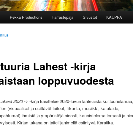
i
Pekka Productions
Harrastepaja
Sivustot
KAUPPA
mitus
tuuria Lahest -kirja
kaistaan loppuvuodesta
 Lahest 2020 ->
-kirja käsittelee 2020-luvun lahtelaista kulttuurielämää
irien (visuaaliset ja esittävät taiteet, liikunta, musiikki, katutaide,
pahtumat) ihmisiä ja ympäristöjä aidosti, kaunistelemattomasti ja hi
ävyisesti. Kirjan takana on taiteilijanimellä esiintyvä Karatika.