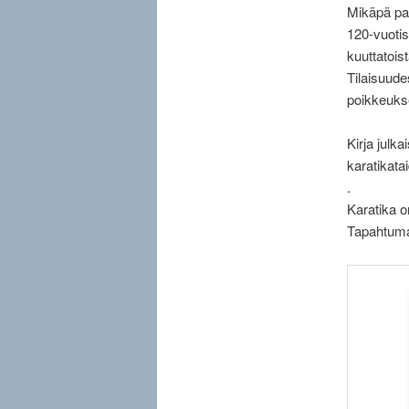
Mikäpä par
120-vuotis
kuuttatoist
Tilaisuude
poikkeukse
Kirja julk
karatikatai
.
Karatika o
Tapahtuma