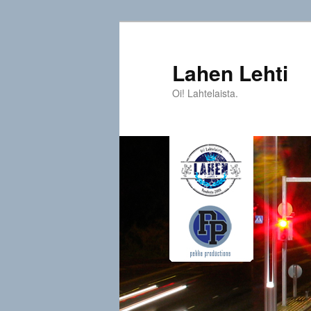
Siirry
sisältöön
Lahen Lehti
Oi! Lahtelaista.