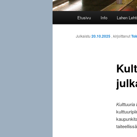
Päävalikko
Etusivu
Info
Lahen Leht
Julkaistu
20.10.2025
, kirjoittanut
Toi
Kult
jul
Kulttuuria
kulttuuripi
kaupunkita
taiteelliss