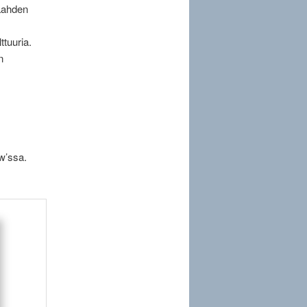
 Lahden
ttuuria.
n
w’ssa.