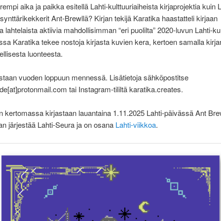
empi aika ja paikka esitellä Lahti-kulttuuriaiheista kirjaprojektia kuin
synttärikekkerit Ant-Brewllä? Kirjan tekijä Karatika haastatteli kirjaan
a lahtelaista aktiivia mahdollisimman “eri puolilta” 2020-luvun Lahti-kul
ssa Karatika tekee nostoja kirjasta kuvien kera, kertoen samalla kirja
llisesta luonteesta.
aistaan vuoden loppuun mennessä. Lisätietoja sähköpostitse
de[at]protonmail.com tai Instagram-tililtä karatika.creates.
n kertomassa kirjastaan lauantaina 1.11.2025 Lahti-päivässä Ant Bre
n järjestää Lahti-Seura ja on osana
Lahti-viikkoa
.