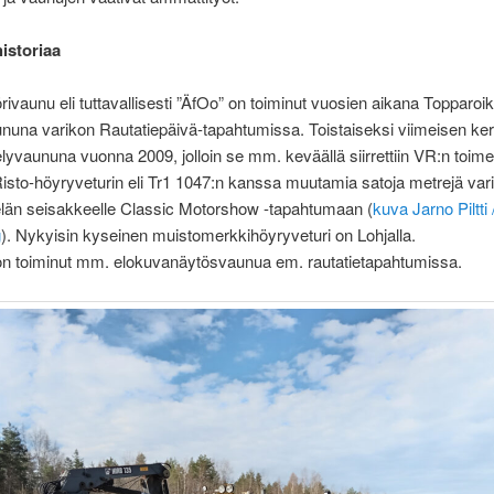
historiaa
ivaunu eli tuttavallisesti ”ÄfOo” on toiminut vuosien aikana Topparoi
ununa varikon Rautatiepäivä-tapahtumissa. Toistaiseksi viimeisen ke
telyvaununa vuonna 2009, jolloin se mm. keväällä siirrettiin VR:n toim
sto-höyryveturin eli Tr1 1047:n kanssa muutamia satoja metrejä vari
län seisakkeelle Classic Motorshow -tapahtumaan (
kuva Jarno Piltti 
g
). Nykyisin kyseinen muistomerkkihöyryveturi on Lohjalla.
on toiminut mm. elokuvanäytösvaunua em. rautatietapahtumissa.