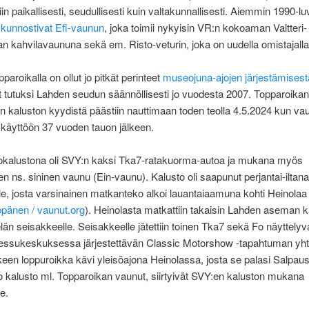
in paikallisesti, seudullisesti kuin valtakunnallisesti. Aiemmin 1990-lu
t
kunnostivat Efi-vaunun
, joka toimii nykyisin VR:n kokoaman Valtteri-
 kahvilavaununa sekä em. Risto-veturin, joka on uudella omistajalla 
paroikalla on ollut jo pitkät perinteet
museojuna-ajojen järjestämisest
et tutuksi Lahden seudun säännöllisesti jo vuodesta 2007. Topparoik
van kaluston kyydistä päästiin nauttimaan toden teolla 4.5.2024 kun vaun
käyttöön 37 vuoden tauon jälkeen.
okalustona oli SVY:n kaksi Tka7-ratakuorma-autoa ja mukana myös
en ns. sininen vaunu (Ein-vaunu). Kalusto oli saapunut perjantai-iltana
e, josta varsinainen matkanteko alkoi lauantaiaamuna kohti Heinolaa 
pänen / vaunut.org
). Heinolasta matkattiin takaisin Lahden aseman k
än seisakkeelle. Seisakkeelle jätettiin toinen Tka7 sekä Fo näyttely
ssukeskuksessa järjestettävän Classic Motorshow -tapahtuman yht
een loppuroikka kävi yleisöajona Heinolassa, josta se palasi Salpaus
o kalusto ml. Topparoikan vaunut, siirtyivät SVY:en kaluston mukana
e.