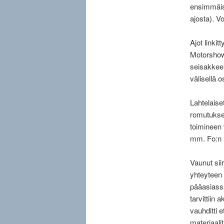
ensimmäist
ajosta). Vo
Ajot linki
Motorshow
seisakkeel
välisellä o
Lahtelaise
romutukselt
toimineen 
mm. Fo:n r
Vaunut sii
yhteyteen 
pääasiassa
tarvittiin
vauhditti 
materiaali