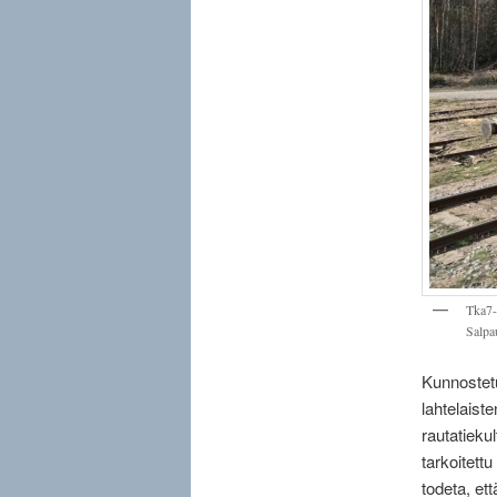
Tka7-
Salpa
Kunnostetu
lahtelaist
rautatieku
tarkoitettu
todeta, et