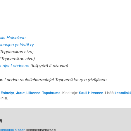
:
lla Heinolaan
aunujen ystävät ry
Topparoikan sivu)
(Topparoikan sivu)
-ajot Lahdessa
(tulipyörä.fi-sivusto)
 on Lahden rautatieharrastajat Topparoikka ry:n (rivi)jäsen
:
Esittelyt
,
Jutut
,
Liikenne
,
Tapahtuma
. Kirjoittaja:
Sauli Hirvonen
. Lisää
kestolink
ihisi.
a
y
kirjautua sisään
kommentoidaksesi.