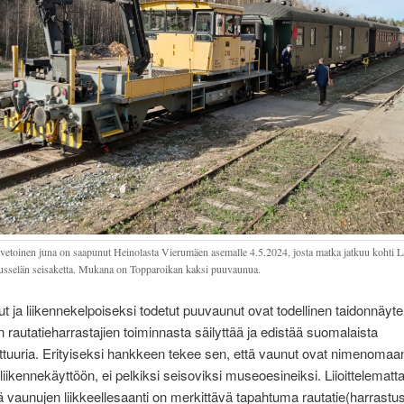
vetoinen juna on saapunut Heinolasta Vierumäen asemalle 4.5.2024, josta matka jatkuu kohti 
usselän seisaketta. Mukana on Topparoikan kaksi puuvaunua.
t ja liikennekelpoiseksi todetut puuvaunut ovat todellinen taidonnäyte
en rautatieharrastajien toiminnasta säilyttää ja edistää suomalaista
lttuuria. Erityiseksi hankkeen tekee sen, että vaunut ovat nimenomaa
 liikennekäyttöön, ei pelkiksi seisoviksi museoesineiksi. Liioittelematta
tä vaunujen liikkeellesaanti on merkittävä tapahtuma rautatie(harrastus