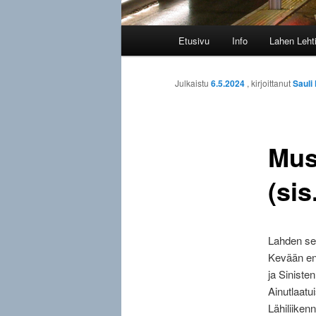
Päävalikko
Etusivu
Info
Lahen Leht
Julkaistu
6.5.2024
, kirjoittanut
Sauli
Mus
(sis
Lahden seu
Kevään ens
ja Sinisten
Ainutlaatu
Lähiliiken