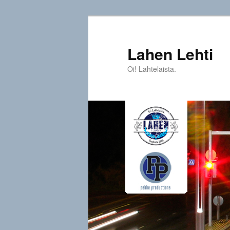
Siirry
sisältöön
Lahen Lehti
Oi! Lahtelaista.