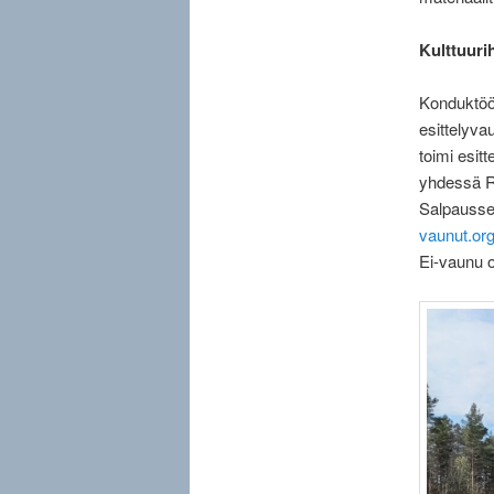
Kulttuuri
Konduktöör
esittelyva
toimi esit
yhdessä Ri
Salpausse
vaunut.or
Ei-vaunu 