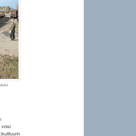
Lahden
n
 voisi
)kulttuurin