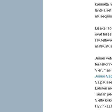
kannalta ni
lahtelaise
museojunan
Lisäksi Top
ovat tulle
liikutelta
matkustus
Junan vet
teräskorin
Vierumäell
Jonne Sep
Salpaussel
Lahden me
Tämän jälk
Sieltä kok
Hyvinkääll