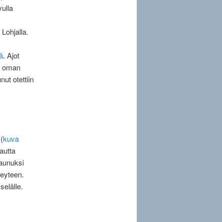
vulla
Lohjalla.
ä
. Ajot
an oman
ut otettiin
(
kuva
autta
vaunuksi
eyteen.
selälle.