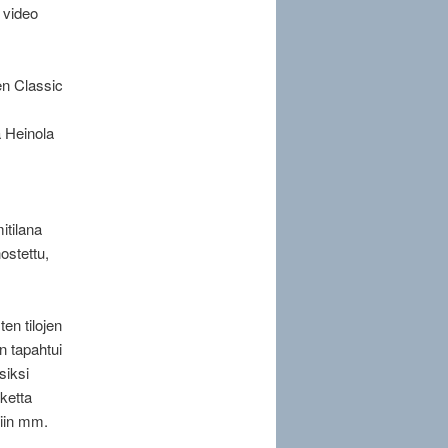
 video
en Classic
a Heinola
itilana
ostettu,
en tilojen
n tapahtui
siksi
nketta
tiin mm.