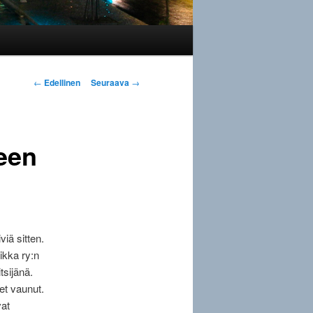
Artikkelien
←
Edellinen
Seuraava
→
selaus
een
iä sitten.
ikka ry:n
tsijänä.
et vaunut.
vat