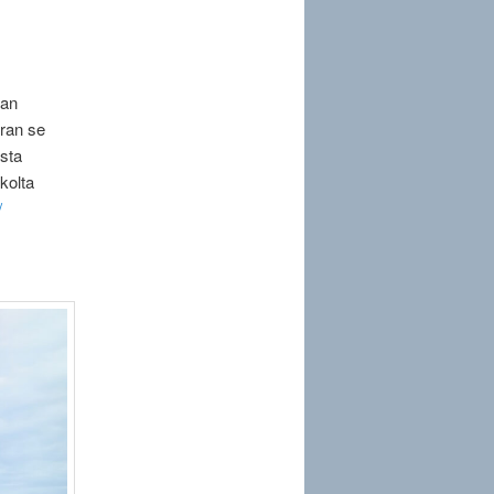
kan
rran se
esta
kolta
/