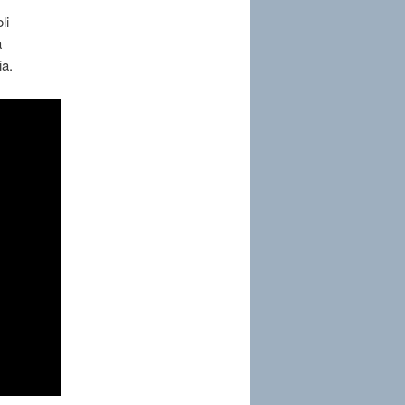
li
a
ia.