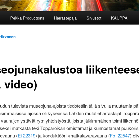
i
Pekka Productions
Harrastepaja
Sivustot
KAUPPA
 Hirvonen
eojunakalustoa liikentees
. video)
dun tulevista museojuna-ajoista tiedotettiin tällä sivulla muutamia päiv
immäisissä ajossa oli kyseessä Lahden rautatieharrastajat Topparo
 vaunujen ystävät ry:n yhteistyöstä, joista jälkimmäinen toimi liikennöi
iseksi matkasta teki Topparoikan omistamat ja kunnostamat puukoris
nevaunu (
Ei
22319
) ja konduktööri-/matkatavaravaunu (
Fo
22547
) oli