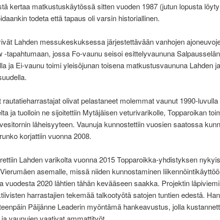
ä kertaa matkustuskäytössä sitten vuoden 1987 (jutun lopusta löyty
idaankin todeta että tapaus oli varsin historiallinen.
ttyivät Lahden messukeskuksessa järjestettävään vanhojen ajoneuvoj
 -tapahtumaan, jossa Fo-vaunu seisoi esittelyvaununa Salpausselän
la ja Ei-vaunu toimi yleisöjunan toisena matkustusvaununa Lahden j
suudella.
t rautatieharrastajat olivat pelastaneet molemmat vaunut 1990-luvulla
a ja tuolloin ne sijoitettiin Mytäjäisen veturivarikolle, Topparoikan toim
vesitornin läheisyyteen. Vaunuja kunnostettiin vuosien saatossa kunn
unko korjattiin vuonna 2008.
rrettiin Lahden varikolta vuonna 2015 Topparoikka-yhdistyksen nykyist
Vierumäen asemalle, missä niiden kunnostaminen liikennöintikäyttöö
 vuodesta 2020 lähtien tähän kevääseen saakka. Projektin läpiviemi
 aktiivisten harrastajien tekemää talkootyötä satojen tuntien edestä. Ha
eteenpäin Päijänne Leaderin myöntämä hankeavustus, jolla kustannet
t ja vaunujen vaativat ammattityöt.