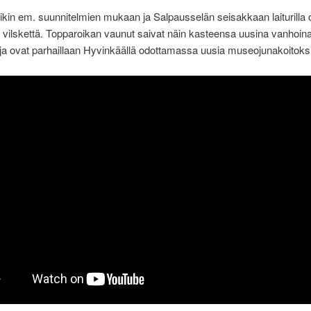
ikin em. suunnitelmien mukaan ja Salpausselän seisakkaan laiturilla o
vilskettä. Topparoikan vaunut saivat näin kasteensa uusina vanhoin
ja ovat parhaillaan Hyvinkäällä odottamassa uusia museojunakoitoks