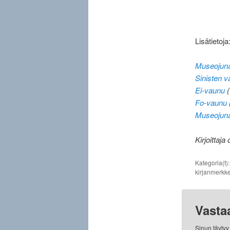
Lisätietoja
Museojuna
Sinisten v
Ei-vaunu
(
Fo-vaunu
Museojuna
Kirjoittaja
Kategoria(t)
kirjanmerkke
Vasta
Sinun täyty