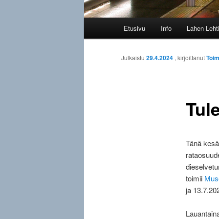
Päävalikko
Etusivu
Info
Lahen Leht
Julkaistu
29.4.2024
, kirjoittanut
Toim
Tul
Tänä kesän
rataosuud
dieselvetu
toimii
Muse
ja 13.7.20
Lauantaina