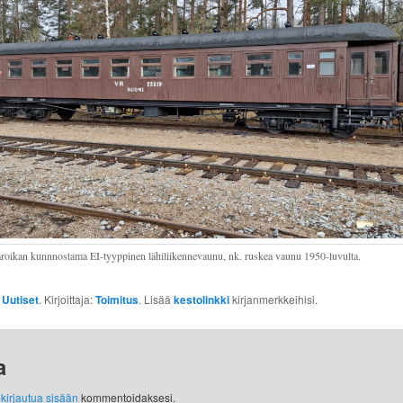
roikan kunnnostama EI-tyyppinen lähiliikennevaunu, nk. ruskea vaunu 1950-luvulta.
:
Uutiset
. Kirjoittaja:
Toimitus
. Lisää
kestolinkki
kirjanmerkkeihisi.
a
y
kirjautua sisään
kommentoidaksesi.