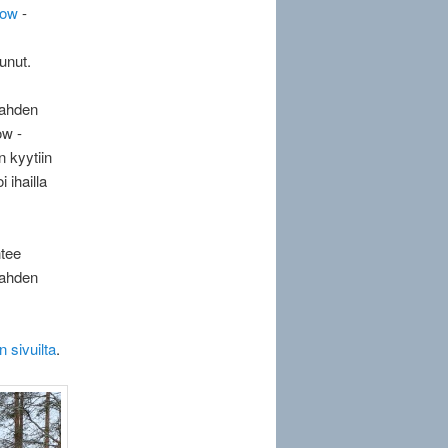
how
-
unut.
Lahden
ow -
n kyytiin
 ihailla
htee
Lahden
 sivuilta
.