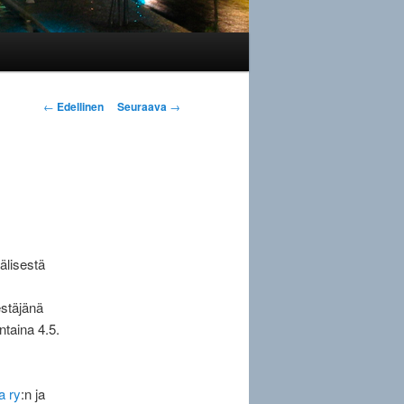
Artikkelien
←
Edellinen
Seuraava
→
selaus
älisestä
estäjänä
ntaina 4.5.
a ry
:n ja