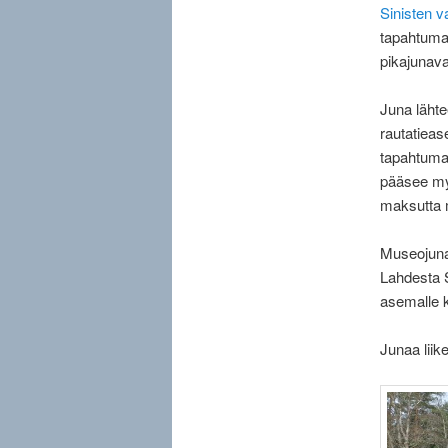
Sinisten v
tapahtuma
pikajunav
Juna lähte
rautatieas
tapahtuma-
pääsee myö
maksutta m
Museojuna
Lahdesta S
asemalle k
Junaa liik