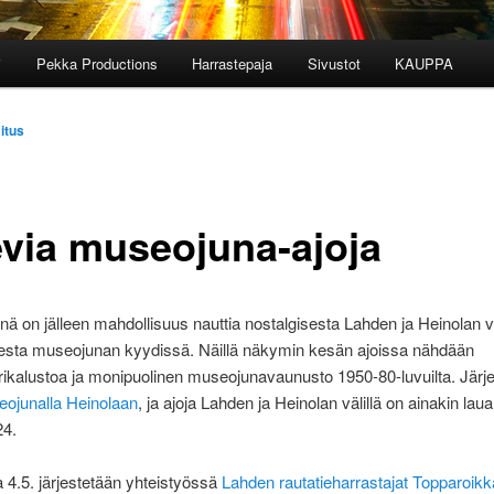
i
Pekka Productions
Harrastepaja
Sivustot
KAUPPA
itus
evia museojuna-ajoja
ä on jälleen mahdollisuus nauttia nostalgisesta Lahden ja Heinolan v
esta museojunan kyydissä. Näillä näkymin kesän ajoissa nähdään
rikalustoa ja monipuolinen museojunavaunusto 1950-80-luvuilta. Järj
ojunalla Heinolaan
, ja ajoja Lahden ja Heinolan välillä on ainakin laua
24.
 4.5. järjestetään yhteistyössä
Lahden rautatieharrastajat Topparoikk