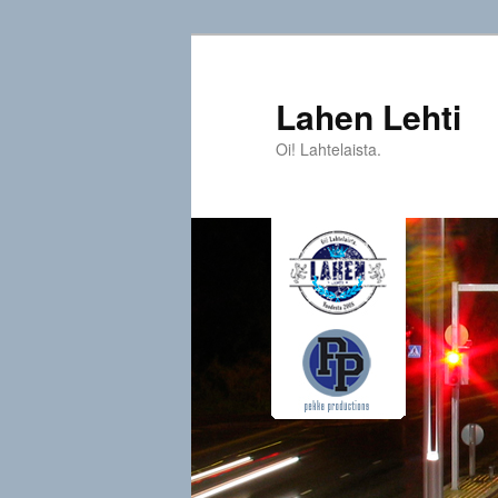
Siirry
sisältöön
Lahen Lehti
Oi! Lahtelaista.