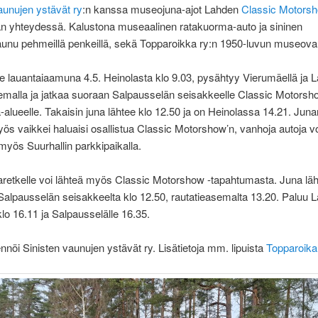
aunujen ystävät ry
:n kanssa museojuna-ajot Lahden
Classic Motors
n yhteydessä. Kalustona museaalinen ratakuorma-auto ja sininen
aunu pehmeillä penkeillä, sekä Topparoikka ry:n 1950-luvun museova
e lauantaiaamuna 4.5. Heinolasta klo 9.03, pysähtyy Vierumäellä ja 
emalla ja jatkaa suoraan Salpausselän seisakkeelle Classic Motorsh
alueelle. Takaisin juna lähtee klo 12.50 ja on Heinolassa 14.21. Juna
s vaikkei haluaisi osallistua Classic Motorshow’n, vanhoja autoja voi
yös Suurhallin parkkipaikalla.
retkelle voi lähteä myös Classic Motorshow -tapahtumasta. Juna lä
alpausselän seisakkeelta klo 12.50, rautatieasemalta 13.20. Paluu 
lo 16.11 ja Salpausselälle 16.35.
ennöi Sinisten vaunujen ystävät ry. Lisätietoja mm. lipuista
Topparoikan