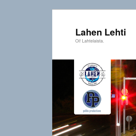
Siirry
sisältöön
Lahen Lehti
Oi! Lahtelaista.