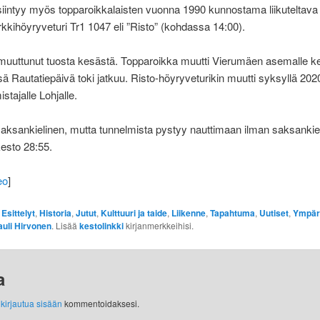
siintyy myös topparoikkalaisten vuonna 1990 kunnostama liikuteltava
kihöyryveturi Tr1 1047 eli ”Risto” (kohdassa 14:00).
muuttunut tuosta kesästä. Topparoikka muutti Vierumäen asemalle ke
ä Rautatiepäivä toki jatkuu. Risto-höyryveturikin muutti syksyllä 20
stajalle Lohjalle.
aksankielinen, mutta tunnelmista pystyy nauttimaan ilman saksankiel
esto 28:55.
eo
]
:
Esittelyt
,
Historia
,
Jutut
,
Kulttuuri ja taide
,
Liikenne
,
Tapahtuma
,
Uutiset
,
Ympär
auli Hirvonen
. Lisää
kestolinkki
kirjanmerkkeihisi.
a
y
kirjautua sisään
kommentoidaksesi.