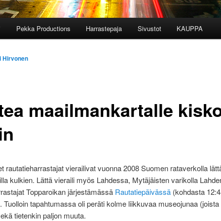
i
Pekka Productions
Harrastepaja
Sivustot
KAUPPA
i Hirvonen
tea maailmankartalle kisko
in
t rautatieharrastajat vierailivat vuonna 2008 Suomen rataverkolla lätt
lla kulkien. Lättä vieraili myös Lahdessa, Mytäjäisten varikolla Lahde
rrastajat Topparoikan järjestämässä
Rautatiepäivässä
(kohdasta 12:4
. Tuolloin tapahtumassa oli peräti kolme liikkuvaa museojunaa (joista
 sekä tietenkin paljon muuta.