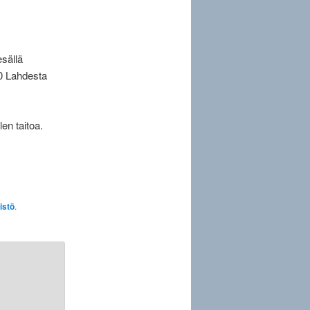
sällä
20 Lahdesta
en taitoa.
istö
.