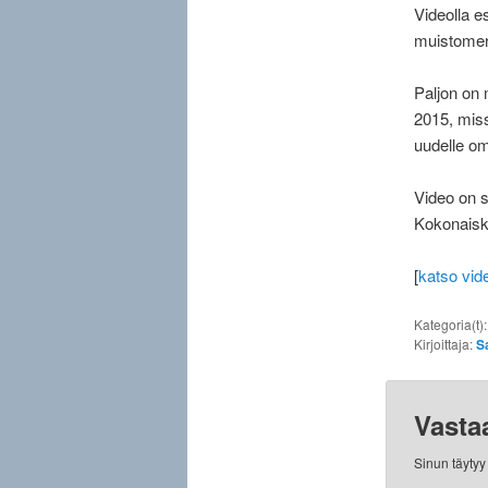
Videolla e
muistomerk
Paljon on 
2015, miss
uudelle omi
Video on s
Kokonaisk
[
katso vid
Kategoria(t)
Kirjoittaja:
S
Vasta
Sinun täyty