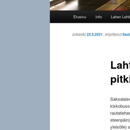
Päävalikko
Etusivu
Info
Lahen Leht
Julkaistu
23.3.2021
, kirjoittanut
Saul
Lah
pitk
Saksalaise
kiskobussi
rautatieha
eteenpäin)
yleisölle)