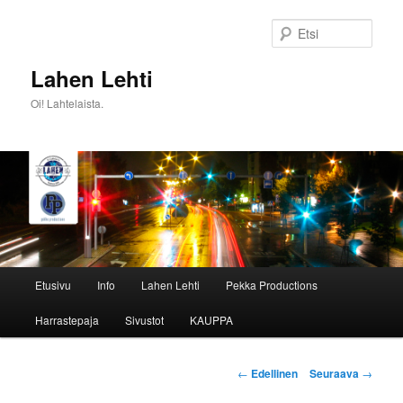
Siirry
sisältöön
Etsi
Lahen Lehti
Oi! Lahtelaista.
Päävalikko
Etusivu
Info
Lahen Lehti
Pekka Productions
Harrastepaja
Sivustot
KAUPPA
Artikkelien
←
Edellinen
Seuraava
→
selaus