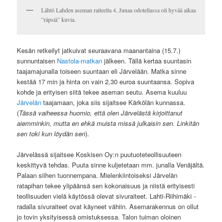
Lähtö Lahden aseman raiteelta 4. Junaa odotellassa oli hyvää aikaa
”räpsiä” kuvia.
Kesän retkeilyt jatkuivat seuraavana maanantaina (15.7.)
sunnuntaisen
Nastola-matkan
jälkeen. Tällä kertaa suuntasin
taajamajunalla toiseen suuntaan eli Järvelään. Matka sinne
kestää 17 min ja hinta on vain 2,30 euroa suuntaansa. Sopiva
kohde ja erityisen siitä tekee aseman seutu. Asema kuuluu
Järvelän
taajamaan, joka siis sijaitsee Kärkölän kunnassa.
(
Tässä vaiheessa huomio, että olen Järvelästä kirjoittanut
aiemminkin, mutta
en ehkä muista missä julkaisin sen. Linkitän
sen toki kun löydän sen
).
Järvelässä sijaitsee Koskisen Oy:n puutuoteteollisuuteen
keskittyvä tehdas. Puuta sinne kuljetetaan mm. junalla Venäjältä.
Palaan siihen tuonnempana. Mielenkiintoiseksi Järvelän
ratapihan tekee ylipäänsä sen kokonaisuus ja niistä erityisesti
teollisuuden vielä käytössä olevat sivuraiteet. Lahti-Riihimäki -
radalla sivuraiteet ovat käyneet vähiin. Asemarakennus on ollut
jo tovin yksityisessä omistuksessa. Talon tuiman oloinen