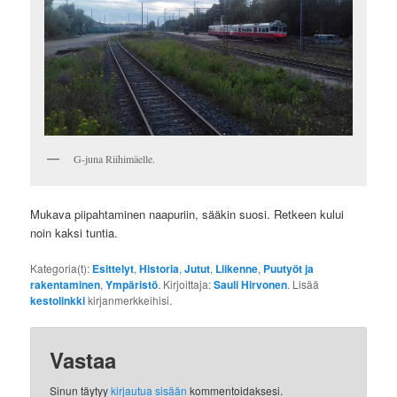
G-juna Riihimäelle.
Mukava piipahtaminen naapuriin, sääkin suosi. Retkeen kului
noin kaksi tuntia.
Kategoria(t):
Esittelyt
,
Historia
,
Jutut
,
Liikenne
,
Puutyöt ja
rakentaminen
,
Ympäristö
. Kirjoittaja:
Sauli Hirvonen
. Lisää
kestolinkki
kirjanmerkkeihisi.
Vastaa
Sinun täytyy
kirjautua sisään
kommentoidaksesi.