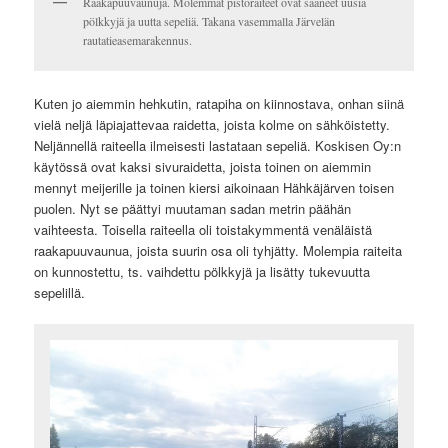
Raakapuuvaunuja. Molemmat pistoraiteet ovat saaneet uusia
pölkkyjä ja uutta sepeliä. Takana vasemmalla Järvelän
rautatieasemarakennus.
Kuten jo aiemmin hehkutin, ratapiha on kiinnostava, onhan siinä
vielä neljä läpiajattevaa raidetta, joista kolme on sähköistetty.
Neljännellä raiteella ilmeisesti lastataan sepeliä. Koskisen Oy:n
käytössä ovat kaksi sivuraidetta, joista toinen on aiemmin
mennyt meijerille ja toinen kiersi aikoinaan Hähkäjärven toisen
puolen. Nyt se päättyi muutaman sadan metrin päähän
vaihteesta. Toisella raiteella oli toistakymmentä venäläistä
raakapuuvaunua, joista suurin osa oli tyhjätty. Molempia raiteita
on kunnostettu, ts. vaihdettu pölkkyjä ja lisätty tukevuutta
sepelillä.