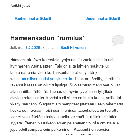
Kaikki jutut
Artikkelien
←
Vanhemmat artikkelit
Uudemmat artikkelit
→
selaus
Hämeenkadun ”rumilus”
Julkaistu
8.2.2026
, kirjoittanut
Sauli Hirvonen
Hämeenkatu 24:n kerrostalo tyhjennettiin vuokralaisista noin
kymmenen vuotta sitten. Talo on siitä lähtien houkutellut
kutsumattomia vieraita. Tunkeutumiset on ylittänyt
v
altakunnallisen uutiskynnyksenkin
. Taloa on töhritty, rikottu ja
rakennuksessa on ollut tulipaloja. Suojaamistoimenpiteet olivat
alkuun riittämättömät. Tapaus on hyvin tyypillinen tyhjillään
olevien rakennusten kohdalla oli sitten omistaja kunta, valtio tai
yksityinen taho. Suojaamistoimenpiteet jätetään usein tekemättä,
koska se maksaa. Toisinaan monissa tapauksissa tuntuu että
toimet vain jätetään tarkoituksella tekemättä, milloin mistäkin
syystä. Pienen puurakennuksen palaminen voi olla omistajalle
jopa edullisempaa kuin purkaminen. Kaupunki on vuosien