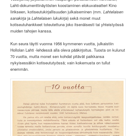
Lahti-dokumenttinäytösten koostaminen elokuvateatteri Kino
Iirikseen, kotiseutukirjallisuuden julkaiseminen (mm.
Lahtelaisen
sanakirja
ja
Lahtelaisen lukukirja
) sekä monet muut
kotiseutuhankkeet toteutettuna joko itsenäisesti tai yhteistyössä
muiden tahojen kanssa.
Kun seura täytti vuonna 1956 kymmenen vuotta, julkaistiin
Hollolan Lahti -lehdessä alla oleva pääkirjoitus. Tuosta on kulunut
70 vuotta, mutta monet sen kohdat pitävät paikkansa
nykyisessäkin kotiseututyössä; vain kokemusta on tullut
enemmän.