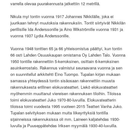
varrella olevaa puurakennusta jatkettiin 12 metrillä.
Nikula myi tontin vuonna 1917 Johannes Nikkilälle, joka ei
juurikaan tehnyt muutoksia rakennuksiin. Tontit siirtyivät Nikkilän
perillisille Ida Anderssonille ja Aino Wikströmille vuonna 1931 ja
vuonna 1937 Lydia Anderssonille.
Vuonna 1948 tonttien 65 ja 66 yhteisomistus päättyi, kun tontin
66 osti Lahden Osuuskaupan omistama Oy Lahden Talo. Vuonna
1950 tontille rakennettiin 5-kerroksinen, osittain 6-kerroksinen
asuinkerrostalo. Rakennus valmistui seuraavana vuonna ja sen
on suunnitellut arkkitehti Eino Tuompo. Tupalan kirjan mukaan
samassa yhteydessä tontin sisäosaan rakennettiin muusta
rakennuksesta erillinen elokuvateatteri. Liekö elokuvateatteri
myöhemmin muuttanut viereisen rakennuksen tiloihin. Tiloissa
toimi elokuvateatteri Juko 1970-80-luvuilla. Elokuvateatterin
tiloissa toimi vuodesta 1995 vuoteen 2015 Teatteri Vanha Juko.
Tupalan selvityksen mukaan muita liikeyrityksiä tontilla
sijainneissa rakennuksissa oli mm. Laineen kaljatehdas 1930-
luvulla ja Puuseppätehdas Iriksen myymälä 1930-40-luvuilla.