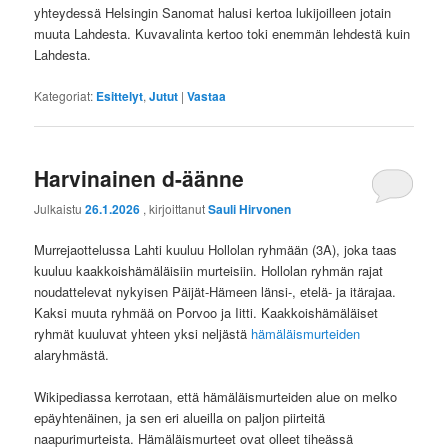
yhteydessä Helsingin Sanomat halusi kertoa lukijoilleen jotain
muuta Lahdesta. Kuvavalinta kertoo toki enemmän lehdestä kuin
Lahdesta.
Kategoriat:
Esittelyt
,
Jutut
|
Vastaa
Harvinainen d-äänne
Julkaistu
26.1.2026
, kirjoittanut
Sauli Hirvonen
Murrejaottelussa Lahti kuuluu Hollolan ryhmään (3A), joka taas
kuuluu kaakkoishämäläisiin murteisiin. Hollolan ryhmän rajat
noudattelevat nykyisen Päijät-Hämeen länsi-, etelä- ja itärajaa.
Kaksi muuta ryhmää on Porvoo ja Iitti. Kaakkoishämäläiset
ryhmät kuuluvat yhteen yksi neljästä
hämäläismurteiden
alaryhmästä.
Wikipediassa kerrotaan, että hämäläismurteiden alue on melko
epäyhtenäinen, ja sen eri alueilla on paljon piirteitä
naapurimurteista. Hämäläismurteet ovat olleet tiheässä