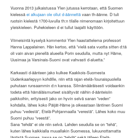
Vuonna 2013 julkaistussa Ylen jutussa kerrotaan, että Suomen
kielessä
ei alkujaan ole ollut d-äännettä
vaan th-äänne. D tuli
ruotsin kielestä 1700-luvulla th:n tilalle nimenomaan kirjoitettuun
yleiskieleen. Puhekieleen d ei tullut laajalti käyttöön.
Viimeisintä kyselyä kommentoi Ylen haastattelema professori
Hanna Lappalainen. Hän kertoo, että ”vielä sata vuotta sitten d:tä
oli vain aivan pienellä alueella Porin seudulla, mutta nyt Häme,
Uusimaa ja Varsinais-Suomi ovat vahvasti d-aluetta.”
Karkeasti d-äänteen jako kulkee Kaakkois-Suomesta
Uudenkaarlepyyn kohdille, niin että rajan etelä-/lounaispuolella
puhutaan runsaammin d:n kanssa. Silmämääräisesti voidaankin
todeta että hämäläismurteet sisältyvät näihin d-äänteisiin
paikkoihin, erityisesti jako on hyvin selvä sanan ”veden”
kohdalla, lähes koko Päijät-Häme ja oikeastaan läntinen Suomi
puhuu ”vedestä”, Etelä-Pohjanmaalla ”verestä”. Lähes koko muu
Suomi puhuu ”veestä”.
Sana ”tehdä” ei ole niin selvä. Lahden seudulla se on ”tehä”,
kuten lähes kaikkialla muuallakin Suomessa, lukuunottamatta
läntistä Suomea, jossa se on ”tehdä” sekä jälleen Etelä-