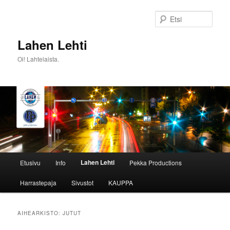
Siirry
Siirry
sisältöön
toissijaiseen
Etsi
sisältöön
Lahen Lehti
Oi! Lahtelaista.
Päävalikko
Lahen Lehti
Etusivu
Info
Pekka Productions
Harrastepaja
Sivustot
KAUPPA
AIHEARKISTO:
JUTUT