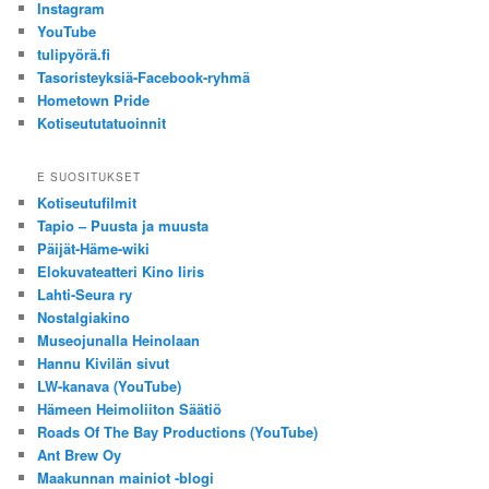
Instagram
YouTube
tulipyörä.fi
Tasoristeyksiä-Facebook-ryhmä
Hometown Pride
Kotiseututatuoinnit
E SUOSITUKSET
Kotiseutufilmit
Tapio – Puusta ja muusta
Päijät-Häme-wiki
Elokuvateatteri Kino Iiris
Lahti-Seura ry
Nostalgiakino
Museojunalla Heinolaan
Hannu Kivilän sivut
LW-kanava (YouTube)
Hämeen Heimoliiton Säätiö
Roads Of The Bay Productions (YouTube)
Ant Brew Oy
Maakunnan mainiot -blogi