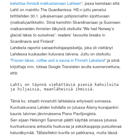
kehottaa ihmisiä matkustamaan Lahteen
”, jossa kerrotaan että
Lahti on mainittu The Guardianissa. HS:n juttu perustui
brittilehden 30.1. julkaisemaan pohjoismaihin sijoittuvaan
(matkailu)artikkeliin. Siinä kerrottiin Skandinaviaan ja Suomeen
matkanneiden ihmisten täkyistä otsikolla ”We had Norway’s
glacial lakes to ourselves’: readers’ favourite breaks in
Scandinavia and Finland”
.
Lahdesta raportoi sairaanhoitajaopiskelija, joka oli viettänyt
Lahdessa kuukauden kuluvana talvena. Juttu on otsikoitu
”
Frozen lakes, coffee and a sauna in Finnish Lakeland
” ja siinä
kirjoittaja mm. toteaa Google Translaten avulla suomennettuna,
että:
Lahti on täynnä viehättäviä pieniä kahviloita 
ja hiljaisia, maanläheisiä ihmisiä.
Tämä ko. sitaatti innostutti lahtelaisia erityisesti somessa.
Kuvituskuvana Lahden kohdalla on jutussa Alamy-kuvapankin
kaunis talvinen järvimaisema Piano Paviljongista.
Sen sijaan Helsingin Sanomat päätti käyttää omassa jutussa
kuvituskuvana ankeutta huokuvaa ja seksikauppoja pursuilevaa
katunäkymää. Tällaisillekin kuville on paikkansa, mutta tässä