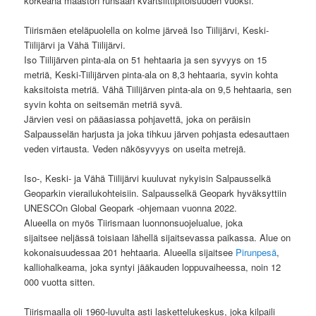
korkeana maaston runsaan kvartsiittipitoisuuden vuoksi.
Tiirismäen eteläpuolella on kolme järveä Iso Tiilijärvi, Keski-
Tiilijärvi ja Vähä Tiilijärvi.
Iso Tiilijärven pinta-ala on 51 hehtaaria ja sen syvyys on 15
metriä, Keski-Tiilijärven pinta-ala on 8,3 hehtaaria, syvin kohta
kaksitoista metriä. Vähä Tiilijärven pinta-ala on 9,5 hehtaaria, sen
syvin kohta on seitsemän metriä syvä.
Järvien vesi on pääasiassa pohjavettä, joka on peräisin
Salpausselän harjusta ja joka tihkuu järven pohjasta edesauttaen
veden virtausta. Veden näkösyvyys on useita metrejä.
Iso-, Keski- ja Vähä Tiilijärvi kuuluvat nykyisin Salpausselkä
Geoparkin vierailukohteisiin. Salpausselkä Geopark hyväksyttiin
UNESCOn Global Geopark -ohjemaan vuonna 2022.
Alueella on myös Tiirismaan luonnonsuojelualue, joka
sijaitsee neljässä toisiaan lähellä sijaitsevassa paikassa. Alue on
kokonaisuudessaa 201 hehtaaria. Alueella sijaitsee
Pirunpesä
,
kalliohalkeama, joka syntyi jääkauden loppuvaiheessa, noin 12
000 vuotta sitten.
Tiirismaalla oli 1960-luvulta asti laskettelukeskus, joka kilpaili