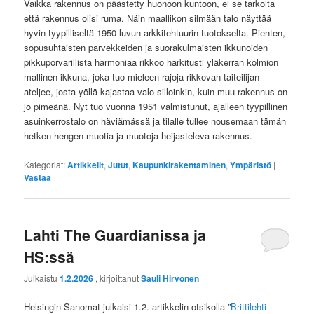
Vaikka rakennus on päästetty huonoon kuntoon, ei se tarkoita
että rakennus olisi ruma. Näin maallikon silmään talo näyttää
hyvin tyypilliseltä 1950-luvun arkkitehtuurin tuotokselta. Pienten,
sopusuhtaisten parvekkeiden ja suorakulmaisten ikkunoiden
pikkuporvarillista harmoniaa rikkoo harkitusti yläkerran kolmion
mallinen ikkuna, joka tuo mieleen rajoja rikkovan taiteilijan
ateljee, josta yöllä kajastaa valo silloinkin, kuin muu rakennus on
jo pimeänä. Nyt tuo vuonna 1951 valmistunut, ajalleen tyypillinen
asuinkerrostalo on häviämässä ja tilalle tullee nousemaan tämän
hetken hengen muotia ja muotoja heijasteleva rakennus.
Kategoriat:
Artikkelit
,
Jutut
,
Kaupunkirakentaminen
,
Ympäristö
|
Vastaa
Lahti The Guardianissa ja
HS:ssä
Julkaistu
1.2.2026
, kirjoittanut
Sauli Hirvonen
Helsingin Sanomat julkaisi 1.2. artikkelin otsikolla ”
Brittilehti