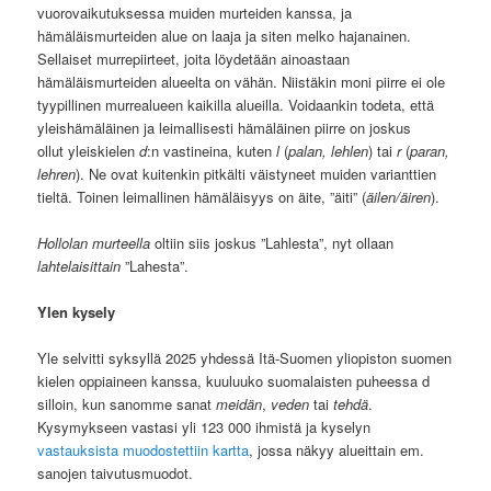
vuorovaikutuksessa muiden murteiden kanssa, ja
hämäläismurteiden alue on laaja ja siten melko hajanainen.
Sellaiset murrepiirteet, joita löydetään ainoastaan
hämäläismurteiden alueelta on vähän. Niistäkin moni piirre ei ole
tyypillinen murrealueen kaikilla alueilla. Voidaankin todeta, että
yleishämäläinen ja leimallisesti hämäläinen piirre on joskus
ollut yleiskielen
d
:n vastineina, kuten
l
(
palan, lehlen
) tai
r
(
paran,
lehren
). Ne ovat kuitenkin pitkälti väistyneet muiden varianttien
tieltä. Toinen leimallinen hämäläisyys on äite, ”äiti” (
äilen/äiren
).
Hollolan murteella
oltiin siis joskus ”Lahlesta”, nyt ollaan
lahtelaisittain
”Lahesta”.
Ylen kysely
Yle selvitti syksyllä 2025 yhdessä Itä-Suomen yliopiston suomen
kielen oppiaineen kanssa, kuuluuko suomalaisten puheessa d
silloin, kun sanomme sanat
meidän
,
veden
tai
tehdä
.
Kysymykseen vastasi yli 123 000 ihmistä ja kyselyn
vastauksista muodostettiin kartta
, jossa näkyy alueittain em.
sanojen taivutusmuodot.