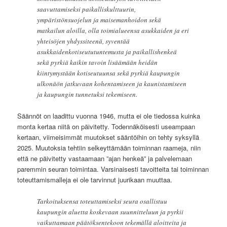
saavuttamiseksi paikalliskulttuurin,
ympäristönsuojelun ja maisemanhoidon sekä
matkailun aloilla, olla toimialueensa asukkaiden ja eri
yhteisöjen yhdyssiteenä, syventää
asukkaidenkotiseututuntemusta ja paikallishenkeä
sekä pyrkiä kaikin tavoin lisäämään heidän
kiintymystään kotiseutuunsa sekä pyrkiä kaupungin
ulkonäön jatkuvaan kohentamiseen ja kaunistamiseen
ja kaupungin tunnetuksi tekemiseen.
Säännöt on laadittu vuonna 1946, mutta ei ole tiedossa kuinka
monta kertaa niitä on päivitetty. Todennäköisesti useampaan
kertaan, viimeisimmät muutokset sääntöihin on tehty syksyllä
2025. Muutoksia tehtiin selkeyttämään toiminnan raameja, niin
että ne päivitetty vastaamaan ”ajan henkeä” ja palvelemaan
paremmin seuran toimintaa. Varsinaisesti tavoitteita tai toiminnan
toteuttamismalleja ei ole tarvinnut juurikaan muuttaa.
Tarkoituksensa toteuttamiseksi seura osallistuu
kaupungin aluetta koskevaan suunnitteluun ja pyrkii
vaikuttamaan päätöksentekoon tekemällä aloitteita ja