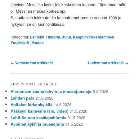
läheisen Messilän laskettelukeskuksen kanssa. Tiirismaan mäki
oli Messilän mäkeä korkeampi.
Se kuitenkin lakkautettiin kannattamattomana vuonna 1996 ja
nykyisin se on luonnontilassa.
Kategoriat:
Esittelyt
,
Historia
,
Jutut
,
Kaupunkirakentaminen
,
Ympäristö
|
Vastaa
Artikkelien
←
Vanhemmat artikkelit
Uudemmat artikkelit
→
selaus
VIIMEISIMMÄT JULKAISUT
Vierumäen vaunukahvio ja museojuna-ajo
5.8.2026
Lahden palo
21.6.2026
Hollolan kirkonkylällä
14.6.2026
Vääksyn kanavalla (sis. video)
31.5.2026
Lahti-Seuran kesätapahtumia
31.5.2026
Avoimet kylät ja museojuna
31.5.2026