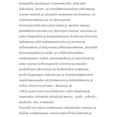
antamalla lausuntoja viranomaisille, järjestää
kokouksia, luento- ja esitelmätilaisuuksia sekä muuta
seuran sisäistä ja ulospäin suuntautuvaa koulutus- ja
tiedotustoimintaa ja on yhteistyössä
kotiseututyönkeskus-järjestöjen ja muiden samoja
päämääriä toteuttavien yhteisöjen kanssa, suorittaa ja
tukee kaupunkia ja kaupunkiseutua koskevan historian
tutkimusta sekä tutkimusaineiston ja perinteen
tallentamista ja harjoittaa julkaisutoimintaa, järjestää
kotiseutujuhlia ja taide- ja viihdetilaisuuksia,
toimeenpanee retkiä, opintomatkoja ja näyttelyitä ja
tukee seuran tarkoitusperiä toteuttavaa muiden
paikallisten yhteisöjen tai henkilöiden toimintaa,
pyrkii kaupungin rakennetun ja luonnonympäristön
omaleimaisuuden säilyttämiseen ja kehittämiseen ja
niihin liittyvien perinne-, kauneus- ja
viihtyvyysarvojen suojelemiseen, tukee kaupungin
tunnetuksi tekemistä edistävää museo-, taide-, urheilu-,
matkailu- tms. toimintaa.
Seuralla on oikeus toimintansa tukemiseksi omistaa ja
hallita toimintaansa varten tarpeellista kiinteää ja