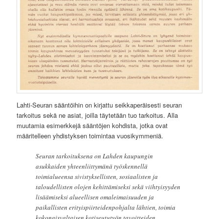
Lahti-Seuran sääntöihin on kirjattu seikkaperäisesti seuran
tarkoitus sekä ne asiat, joilla täytetään tuo tarkoitus. Alla
muutamia esimerkkejä sääntöjen kohdista, jotka ovat
määritelleen yhdistyksen toimintaa vuosikymmeniä.
Seuran tarkoituksena on Lahden kaupungin
asukkaiden yhteenliittymänä työskennellä
toimialueensa sivistyksellisten, sosiaalisten ja
taloudellisten olojen kehittämiseksi sekä viihtyisyyden
lisäämiseksi alueellisen omaleimaisuuden ja
paikallisten erityispiirteidenpohjalta lähtien, toimia
kokonaisvaltaisen kotiseututyön tavoitteiden