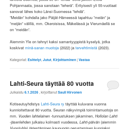
Pohjanmaata, jossa sanotaan ”teherä”. Erityisesti yli 55-vuotiaat
sanovat lähes koko Länsi-Suomessa ”tehdä”.
”Meidän” kohdalla jako Päijät-Hämeessä tapahtuu ”meiän” ja
”meijän” välillä, mm. Okeroisissa, Mäkelässä ja Vierumäellä se
on ”meidän”.
Aiemmin Yle on tehnyt kaksi samantyyppistä kyselyä, jotka
koskivat
minä-sanan muotoja
(2022) ja
tervehtimistä
(2023).
Kategoriat:
Esittelyt
,
Jutut
,
Kirjoittaminen
|
Vastaa
Lahti-Seura täyttää 80 vuotta
Julkaistu
6.1.2026
, kirjoittanut
Sauli Hirvonen
Kotiseutuyhdistys
Lahti-Seura ry
täyttää kuluvana vuonna
kunnioitettavat 80 vuotta. Seuran näkyvimpiä toimintamuotoja on
mm.
Vuoden lahtelainen
-tunnustuksen jakaminen,
Hollolan Lahti
-jäsenlehden julkaisu kolmasti vuodessa,
Lahti-päivän
(aiemmin
Vuosijuhl
a) järjestäminen kaupungin perustamisen kunniaksi,