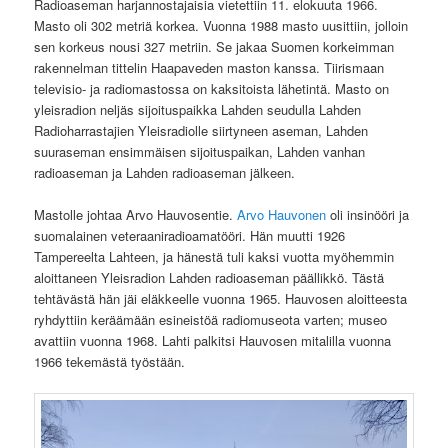
Radioaseman harjannostajaisia vietettiin 11. elokuuta 1966.
Masto oli 302 metriä korkea. Vuonna 1988 masto uusittiin, jolloin
sen korkeus nousi 327 metriin. Se jakaa Suomen korkeimman
rakennelman tittelin Haapaveden maston kanssa. Tiirismaan
televisio- ja radiomastossa on kaksitoista lähetintä. Masto on
yleisradion neljäs sijoituspaikka Lahden seudulla Lahden
Radioharrastajien Yleisradiolle siirtyneen aseman, Lahden
suuraseman ensimmäisen sijoituspaikan, Lahden vanhan
radioaseman ja Lahden radioaseman jälkeen.
Mastolle johtaa Arvo Hauvosentie.
Arvo Hauvonen
oli insinööri ja
suomalainen veteraaniradioamatööri. Hän muutti 1926
Tampereelta Lahteen, ja hänestä tuli kaksi vuotta myöhemmin
aloittaneen Yleisradion Lahden radioaseman päällikkö. Tästä
tehtävästä hän jäi eläkkeelle vuonna 1965. Hauvosen aloitteesta
ryhdyttiin keräämään esineistöä radiomuseota varten; museo
avattiin vuonna 1968. Lahti palkitsi Hauvosen mitalilla vuonna
1966 tekemästä työstään.