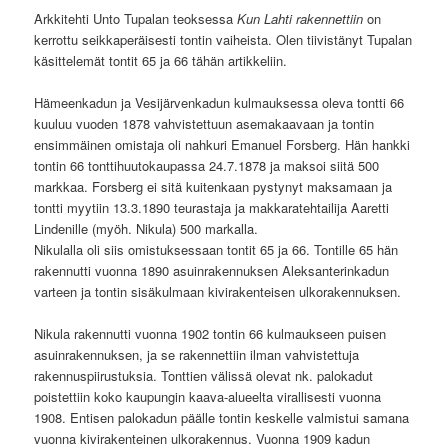
Arkkitehti Unto Tupalan teoksessa
Kun Lahti rakennettiin
on
kerrottu seikkaperäisesti tontin vaiheista. Olen tiivistänyt Tupalan
käsittelemät tontit 65 ja 66 tähän artikkeliin.
Hämeenkadun ja Vesijärvenkadun kulmauksessa oleva tontti 66
kuuluu vuoden 1878 vahvistettuun asemakaavaan ja tontin
ensimmäinen omistaja oli nahkuri Emanuel Forsberg. Hän hankki
tontin 66 tonttihuutokaupassa 24.7.1878 ja maksoi siitä 500
markkaa. Forsberg ei sitä kuitenkaan pystynyt maksamaan ja
tontti myytiin 13.3.1890 teurastaja ja makkaratehtailija Aaretti
Lindenille (myöh. Nikula) 500 markalla.
Nikulalla oli siis omistuksessaan tontit 65 ja 66. Tontille 65 hän
rakennutti vuonna 1890 asuinrakennuksen Aleksanterinkadun
varteen ja tontin sisäkulmaan kivirakenteisen ulkorakennuksen.
Nikula rakennutti vuonna 1902 tontin 66 kulmaukseen puisen
asuinrakennuksen, ja se rakennettiin ilman vahvistettuja
rakennuspiirustuksia. Tonttien välissä olevat nk. palokadut
poistettiin koko kaupungin kaava-alueelta virallisesti vuonna
1908. Entisen palokadun päälle tontin keskelle valmistui samana
vuonna kivirakenteinen ulkorakennus. Vuonna 1909 kadun