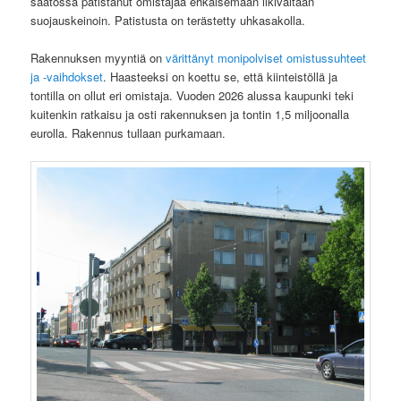
saatossa patistanut omistajaa ehkäisemään ilkivaltaan
suojauskeinoin. Patistusta on terästetty uhkasakolla.
Rakennuksen myyntiä on
värittänyt monipolviset omistussuhteet
ja -vaihdokset
. Haasteeksi on koettu se, että kiinteistöllä ja
tontilla on ollut eri omistaja. Vuoden 2026 alussa kaupunki teki
kuitenkin ratkaisu ja osti rakennuksen ja tontin 1,5 miljoonalla
eurolla. Rakennus tullaan purkamaan.