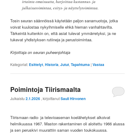
irtainta omaisuutta, harjoittaa kustannus- ja
julkaisutoimintaa, esitys- ja näyttelytoimintaa.
Tosin seuran säännöissä käytetään paljon sanamuotoja, jotka
voivat kuulostaa nykyihmiselle ehkä hieman vanhahtavilta.
Tärkeintä kuitenkin on, että asiat tulevat ymmärretyksi, ja ne
tukevat yhdistyksen rutiineja ja perustoimintaa.
Kirjoittaja on seuran puheenjohtaja
Kategoriat:
Esittelyt
,
Historia
,
Jutut
,
Tapahtuma
|
Vastaa
Poimintoja Tiirismaalta
Julkaistu
2.1.2026
, kirjoittanut
Sauli Hirvonen
Tiirismaan radio- ja televioaseman koelähetykset alkoivat
helmikuussa 1967. Maston rakentaminen oli aloitettu 1966 alussa
ja sen peruskivi muurattiin saman vuoden toukokuussa.