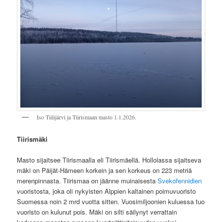
Iso Tiilijärvi ja Tiirismaan masto 1.1.2026.
Tiirismäki
Masto sijaitsee Tiirismaalla eli Tiirismäellä. Hollolassa sijaitseva
mäki on Päijät-Hämeen korkein ja sen korkeus on 223 metriä
merenpinnasta. Tiirismaa on jäänne muinaisesta
Svekofennidien
vuoristosta, joka oli nykyisten Alppien kaltainen poimuvuoristo
Suomessa noin 2 mrd vuotta sitten. Vuosimiljoonien kuluessa tuo
vuoristo on kulunut pois. Mäki on silti säilynyt verrattain