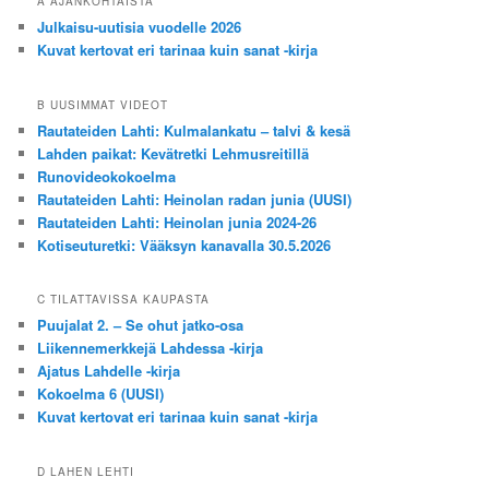
A AJANKOHTAISTA
Julkaisu-uutisia vuodelle 2026
Kuvat kertovat eri tarinaa kuin sanat -kirja
B UUSIMMAT VIDEOT
Rautateiden Lahti: Kulmalankatu – talvi & kesä
Lahden paikat: Kevätretki Lehmusreitillä
Runovideokokoelma
Rautateiden Lahti: Heinolan radan junia (UUSI)
Rautateiden Lahti: Heinolan junia 2024-26
Kotiseuturetki: Vääksyn kanavalla 30.5.2026
C TILATTAVISSA KAUPASTA
Puujalat 2. – Se ohut jatko-osa
Liikennemerkkejä Lahdessa -kirja
Ajatus Lahdelle -kirja
Kokoelma 6 (UUSI)
Kuvat kertovat eri tarinaa kuin sanat -kirja
D LAHEN LEHTI