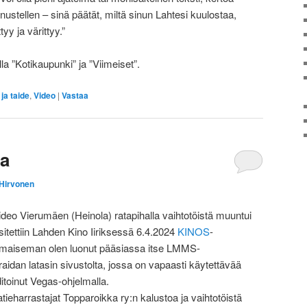
ustellen – sinä päätät, miltä sinun Lahtesi kuulostaa,
yy ja värittyy.”
lla ”Kotikaupunki” ja ”Viimeiset”.
 ja taide
,
Video
|
Vastaa
ta
 Hirvonen
ideo Vierumäen (Heinola) ratapihalla vaihtotöistä muuntui
sitettiin Lahden Kino Iiriksessä 6.4.2024
KINOS
-
änimaiseman olen luonut pääsiassa itse LMMS-
aidan latasin sivustolta, jossa on vapaasti käytettävää
itoinut Vegas-ohjelmalla.
atieharrastajat Topparoikka ry:n kalustoa ja vaihtotöistä