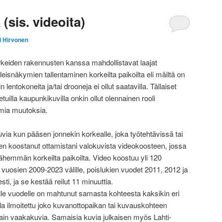
(sis. videoita)
i Hirvonen
eiden rakennusten kanssa mahdollistavat laajat
isnäkymien tallentaminen korkeilta paikoilta eli mäiltä on
n lentokoneita ja/tai drooneja ei ollut saatavilla. Tällaiset
tetuilla kaupunkikuvilla onkin ollut olennainen rooli
ia muutoksia.
uvia kun pääsen jonnekin korkealle, joka työtehtävissä tai
en koostanut ottamistani valokuvista videokoosteen, jossa
hemmän korkeilta paikoilta. Video koostuu yli 120
t vuosien 2009-2023 välille, poislukien vuodet 2011, 2012 ja
ti, ja se kestää reilut 11 minuuttia.
e vuodelle on mahtunut samasta kohteesta kaksikin eri
la ilmoitettu joko kuvanottopaikan tai kuvauskohteen
ain vaakakuvia. Samaisia kuvia julkaisen myös Lahti-