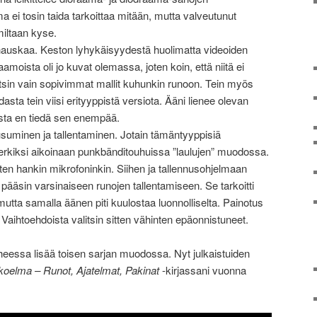
 ei tosin taida tarkoittaa mitään, mutta valveutunut
miltaan kyse.
 hauskaa. Keston lyhykäisyydestä huolimatta videoiden
amoista oli jo kuvat olemassa, joten koin, että niitä ei
itsin vain sopivimmat mallit kuhunkin runoon. Tein myös
asta tein viisi erityyppistä versiota. Ääni lienee olevan
kista en tiedä sen enempää.
ausuminen ja tallentaminen. Jotain tämäntyyppisiä
erkiksi aikoinaan punkbänditouhuissa ”laulujen” muodossa.
rten hankin mikrofoninkin. Siihen ja tallennusohjelmaan
 pääsin varsinaiseen runojen tallentamiseen. Se tarkoitti
 mutta samalla äänen piti kuulostaa luonnolliselta. Painotus
Vaihtoehdoista valitsin sitten vähinten epäonnistuneet.
iheessa lisää toisen sarjan muodossa. Nyt julkaistuiden
koelma – Runot, Ajatelmat, Pakinat
-kirjassani vuonna