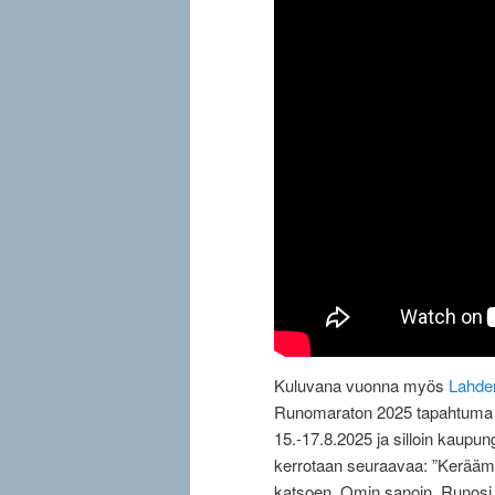
Kuluvana vuonna myös
Lahde
Runomaraton 2025 tapahtuma k
15.-17.8.2025 ja silloin kaupun
kerrotaan seuraavaa: ”Keräämm
katsoen. Omin sanoin. Runosi vo