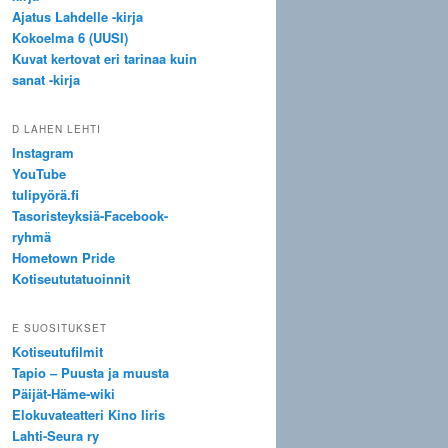
Ajatus Lahdelle -kirja
Kokoelma 6 (UUSI)
Kuvat kertovat eri tarinaa kuin
sanat -kirja
D LAHEN LEHTI
Instagram
YouTube
tulipyörä.fi
Tasoristeyksiä-Facebook-
ryhmä
Hometown Pride
Kotiseututatuoinnit
E SUOSITUKSET
Kotiseutufilmit
Tapio – Puusta ja muusta
Päijät-Häme-wiki
Elokuvateatteri Kino Iiris
Lahti-Seura ry