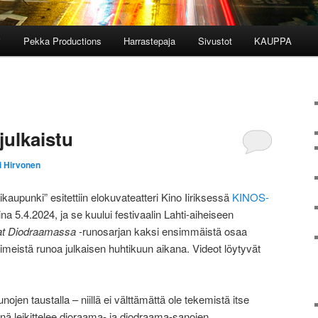
i
Pekka Productions
Harrastepaja
Sivustot
KAUPPA
julkaistu
i Hirvonen
aupunki” esitettiin elokuvateatteri Kino Iiriksessä
KINOS-
na 5.4.2024, ja se kuului festivaalin Lahti-aiheiseen
t Diodraamassa
-runosarjan kaksi ensimmäistä osaa
meistä runoa julkaisen huhtikuun aikana. Videot löytyvät
ojen taustalla – niillä ei välttämättä ole tekemistä itse
ä leikittelee dioraama- ja diodraama-sanojen