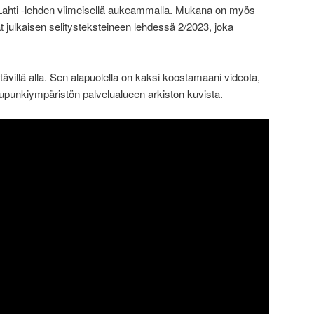
 Lahti -lehden viimeisellä aukeammalla. Mukana on myös
julkaisen selitysteksteineen lehdessä 2/2023, joka
ävillä alla. Sen alapuolella on kaksi koostamaani videota,
upunkiympäristön palvelualueen arkiston kuvista.