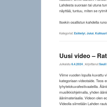
Lahdesta suoraan tai utuna tunn
näyttää, tuntuu, miten se rytmitt
Itsekin osallistun kahdella runo
Kategoriat:
Esittelyt
,
Jutut
,
Kulttuuri
Uusi video – Ra
Julkaistu
6.4.2024
, kirjoittanut
Sauli
Viime vuoden lopulla kuvattu v
kategoriaan videotaide. Teos e
lyhytelokuvafestivaaleilla. Ä
musiikkiohjelmalla, yhden äänir
äänimateriaalia. Videon olen ed
Videolla siirretään Lahden raut