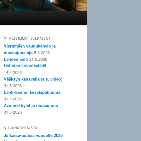
VIIMEISIMMÄT JULKAISUT
Vierumäen vaunukahvio ja
museojuna-ajo
5.8.2026
Lahden palo
21.6.2026
Hollolan kirkonkylällä
14.6.2026
Vääksyn kanavalla (sis. video)
31.5.2026
Lahti-Seuran kesätapahtumia
31.5.2026
Avoimet kylät ja museojuna
31.5.2026
A AJANKOHTAISTA
Julkaisu-uutisia vuodelle 2026