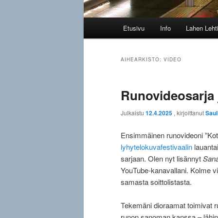
Päävalikko
Etusivu
Info
Lahen Leht
AIHEARKISTO:
VIDEO
Runovideosarja 
Julkaistu
12.4.2025
, kirjoittanut
Saul
Ensimmäinen runovideoni ”Kotik
lyhytelokuvafestivaalin
lauantai
sarjaan. Olen nyt lisännyt
Sana
YouTube-kanavallani. Kolme vii
samasta soittolistasta.
Tekemäni dioraamat toimivat run
runon sanoman kanssa – lähinn