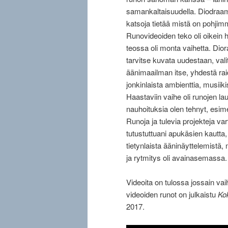
samankaltaisuudella. Diodraama
katsoja tietää mistä on pohjim
Runovideoiden teko oli oikein
teossa oli monta vaihetta. Diora
tarvitse kuvata uudestaan, val
äänimaailman itse, yhdestä raid
jonkinlaista ambienttia, musii
Haastaviin vaihe oli runojen l
nauhoituksia olen tehnyt, esim
Runoja ja tulevia projekteja va
tutustuttuani apukäsien kautta,
tietynlaista ääninäyttelemistä,
ja rytmitys oli avainasemassa. 
Videoita on tulossa jossain va
videoiden runot on julkaistu
Ko
2017.