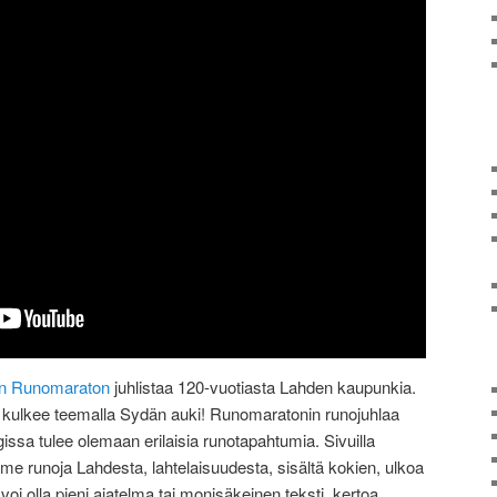
n Runomaraton
juhlistaa 120-vuotiasta Lahden kaupunkia.
ulkee teemalla Sydän auki! Runomaratonin runojuhlaa
gissa tulee olemaan erilaisia runotapahtumia. Sivuilla
e runoja Lahdesta, lahtelaisuudesta, sisältä kokien, ulkoa
i olla pieni ajatelma tai monisäkeinen teksti, kertoa