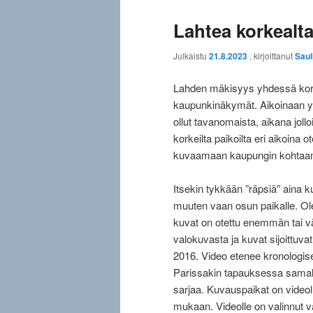
Lahtea korkealta 
Julkaistu
21.8.2023
, kirjoittanut
Saul
Lahden mäkisyys yhdessä kork
kaupunkinäkymät. Aikoinaan yle
ollut tavanomaista, aikana jolloi
korkeilta paikoilta eri aikoina o
kuvaamaan kaupungin kohtaam
Itsekin tykkään ”räpsiä” aina k
muuten vaan osun paikalle. Ol
kuvat on otettu enemmän tai vä
valokuvasta ja kuvat sijoittuva
2016. Video etenee kronologises
Parissakin tapauksessa samall
sarjaa. Kuvauspaikat on videol
mukaan. Videolle on valinnut v