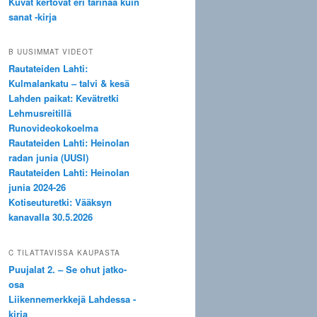
Kuvat kertovat eri tarinaa kuin
sanat -kirja
B UUSIMMAT VIDEOT
Rautateiden Lahti:
Kulmalankatu – talvi & kesä
Lahden paikat: Kevätretki
Lehmusreitillä
Runovideokokoelma
Rautateiden Lahti: Heinolan
radan junia (UUSI)
Rautateiden Lahti: Heinolan
junia 2024-26
Kotiseuturetki: Vääksyn
kanavalla 30.5.2026
C TILATTAVISSA KAUPASTA
Puujalat 2. – Se ohut jatko-
osa
Liikennemerkkejä Lahdessa -
kirja