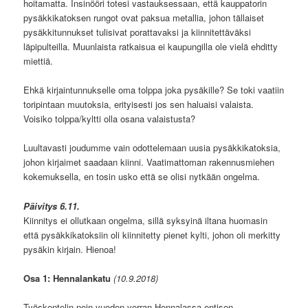
hoitamatta.
Insinööri totesi vastauksessaan, että kauppatorin
pysäkkikatoksen rungot ovat paksua metallia, johon tällaiset
pysäkkitunnukset tulisivat porattavaksi ja kiinnitettäväksi
läpipulteilla. Muunlaista ratkaisua ei kaupungilla ole vielä ehditty
miettiä.
Ehkä kirjaintunnukselle oma tolppa joka pysäkille? Se toki vaatiin
toripintaan muutoksia, erityisesti jos sen haluaisi valaista.
Voisiko tolppa/kyltti olla osana valaistusta?
Luultavasti joudumme vain odottelemaan uusia pysäkkikatoksia,
johon kirjaimet saadaan kiinni. Vaatimattoman rakennusmiehen
kokemuksella, en tosin usko että se olisi nytkään ongelma.
Päivitys 6.11.
Kiinnitys ei ollutkaan ongelma, sillä syksyinä iltana huomasin
että pysäkkikatoksiin oli kiinnitetty pienet kylti, johon oli merkitty
pysäkin kirjain. Hienoa!
Osa 1: Hennalankatu
(10.9.2018)
Työskentelin noin vuoden verran Hennalassa entisen