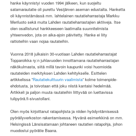
hanke käynnistyi vuoden 1994 jälkeen, kun suojeltu
satamarautatie oli purettu Vesijärven aseman edustalta. Hanketta
oli käynnistämässä mm. lahtelainen rautatieharrastaja Markku
Meriluoto sekä muita Lahden rautatieharrastajien aktiiveja. Itse
olen osallistunut hankkeeseen laatimalla suunnitelmista
yhteenvedon, jota on aika-ajoin päivitetty. Hanke ei liity
raitioteihin vaan nojaa rautateihin.
Vuonna 2018 julkaisin 30-vuotiaan Lahden rautatieharrastajat
Topparoikka ry:n juhlavuoden innoittamana rautatieharrastajan
näkökulmasta, siitä millä tavoin kaupunki voisi huomioida
rautateiden merkityksen Lahden kehitykselle. Esittelen
artikkelissa ”
Rautatiekulttuurin vaalimista
” kolme toimenpide-
ehdotusta, ja toivotaan että joku niistä kantaisi hedelmää.
Artikkeli ja paljon muuta rautateihin liittyvää on luettavissa
tulipyörä.fi-sivustollani.
Olen myös kirjoittanut ratapohjista ja niiden hyödyntämisessä
pyöräilyverkoston rakentamisessa. Hyvänä esimerkkinä on mm.
Helsingissä Länsisatamaan johtaneen rautatien ratapohja, johon
muodostui pyörätie Baana.