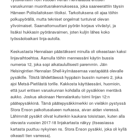
varuskunnan muonitusrakennuksessa, joka saaneerattiin täysin
Hämeen Poliisilaitoksen tiloiksi. Tarkoituksena oli ajaa töihin
polkupyörällä, mutta tekniset ongelmat tuntuivat olevan
ylivoimaiset. Saamattomuuttani pyörän korjaus viivästyi, ja
lisäksi hukkasin pyöränavaimen, joten kuljin lähes koko
työssäoloaikani linja-autolla.
Keskustasta Hennalaan päästäkseni minulla oli oikeastaan kaksi
linjavaihtoehtoa. Aamulla töihin mennessäni käytin bussia
numeroa 12, joka sopi aikataulullisesti paremmin. Jäin
Helsingintien Hennalan Shell-kylmäasemaa vastapäätä olevalle
pysäkille. Töistä lähdettäessä hyppäsin bussiin numero 2, joka
ajoi Metsä-Pietilästä torille. Kakkosta käyttäessäni, huomioin,
että juuri entisen varuskunnan kohdalla oli pysäkkien mentävä
aukko. Joskus aikoinaan Hennalankatu toimi linjan 12:n
päätepysäkkinä. Tämä päätepysäkkimerkki on vieläkin pystyssä
Stora Enson paikoitusalueen nurkassa, aivan aidan vieressä.
Lähimmät pysäkit olivat kuitenkin kaukana toisistaan, kuten alla
olevasta vuosien 2017-18 linjakartasta näkyy (itseasiassa
kartasta puuttuu nykyinen ns. Stora Enson pysäkki, joka oli kyllä
oikeasti tien varressa).