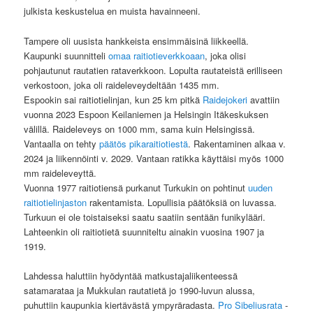
julkista keskustelua en muista havainneeni.
Tampere oli uusista hankkeista ensimmäisinä liikkeellä.
Kaupunki suunnitteli
omaa raitiotieverkkoaan
, joka olisi
pohjautunut rautatien rataverkkoon. Lopulta rautateistä erilliseen
verkostoon, joka oli raideleveydeltään 1435 mm.
Espookin sai raitiotielinjan, kun 25 km pitkä
Raidejokeri
avattiin
vuonna 2023 Espoon Keilaniemen ja Helsingin Itäkeskuksen
välillä. Raideleveys on 1000 mm, sama kuin Helsingissä.
Vantaalla on tehty
päätös pikaraitiotiestä
. Rakentaminen alkaa v.
2024 ja liikennöinti v. 2029. Vantaan ratikka käyttäisi myös 1000
mm raideleveyttä.
Vuonna 1977 raitiotiensä purkanut Turkukin on pohtinut
uuden
raitiotielinjaston
rakentamista. Lopullisia päätöksiä on luvassa.
Turkuun ei ole toistaiseksi saatu saatiin sentään funikylääri.
Lahteenkin oli raitiotietä suunniteltu ainakin vuosina 1907 ja
1919.
Lahdessa haluttiin hyödyntää matkustajaliikenteessä
satamarataa ja Mukkulan rautatietä jo 1990-luvun alussa,
puhuttiin kaupunkia kiertävästä ympyräradasta.
Pro Sibeliusrata
-