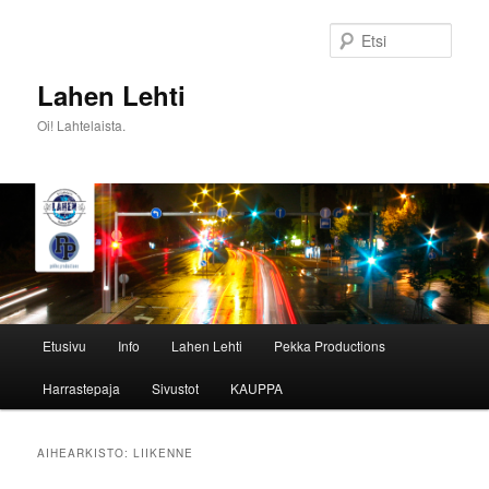
Siirry
Siirry
sisältöön
toissijaiseen
Etsi
sisältöön
Lahen Lehti
Oi! Lahtelaista.
Päävalikko
Etusivu
Info
Lahen Lehti
Pekka Productions
Harrastepaja
Sivustot
KAUPPA
AIHEARKISTO:
LIIKENNE