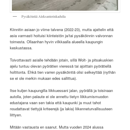
Pysäköintiä Aleksanterinkadulla
Kiinnitin asiaan jo viime talvena (2022-23), mutta ajattelin että
asia varmasti hoituisi kiinteistön ja/tai pysäköinnin valvonnan
toimesta. Ollaanhan hyvin vilkkaalla alueella kaupungin
keskustassa.
Toivottavasti asialle tehdään jotain, sillä Wolt- ja pitsakuskien
ajelu tuntuu olevan pyörätien vieressä tai ajoittain pyörätiellä
holtitonta. Ehkä tien varren pysäköintiä olisi selkeyttää (nythän
se ei ole merkin mukaan edes sallittua).
Itse kuljen kaupungilla liikkuessani jalan, pyörällä ja toisinaan
autolla, joten palaute ei ole annettu tietyn liikkumismuodon
edustajana vaan sen takia että kaupunki ja muut tahot
noudattavat tiettyjä kriteerejä (ja lakia) liikenneturvallisuuteen
liittyen.
Mitään vastausta en saanut. Mutta vuoden 2024 alussa