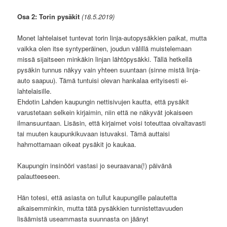
Osa 2: Torin pysäkit
(18.5.2019)
Monet lahtelaiset tuntevat torin linja-autopysäkkien paikat, mutta
vaikka olen itse syntyperäinen, joudun välillä muistelemaan
missä sijaitseen minkäkin linjan lähtöpysäkki. Tällä hetkellä
pysäkin tunnus näkyy vain yhteen suuntaan (sinne mistä linja-
auto saapuu). Tämä tuntuisi olevan hankalaa erityisesti ei-
lahtelaisille.
Ehdotin Lahden kaupungin nettisivujen kautta, että pysäkit
varustetaan selkein kirjaimin, niin että ne näkyvät jokaiseen
ilmansuuntaan. Lisäsin, että kirjaimet voisi toteuttaa oivaltavasti
tai muuten kaupunkikuvaan istuvaksi. Tämä auttaisi
hahmottamaan oikeat pysäkit jo kaukaa.
Kaupungin insinööri vastasi jo seuraavana(!) päivänä
palautteeseen.
Hän totesi, että a
siasta on tullut kaupungille palautetta
aikaisemminkin, mutta tätä pysäkkien tunnistettavuuden
lisäämistä useammasta suunnasta on jäänyt