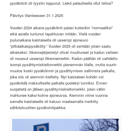
pysäköinti oli tyystin loppunut. Liekö palautteella ollut tehoa?
Päivitys tilanteeseen 31.1.2025
Vuoden 2024 aikana pysäköinti palasi kuitenkin ”normaaliksi”
eikä asialle tuntunut tapahtuvan mitään. Vielä vuoden
joulunaikana kaistaleella oli useampi ajoneuvo
”pitkäaikaispysäköity.” Vuoden 2025 oli sentään jotain saatu
aikaiseksi: liikennejärjestelyt olivat muuttuneet ja kadun varteen
oli noussut useampi liikennemerkki. Kadun päähän oli vaihdettu
isompi pysähtymiskieltomerkki pienemmän tilalle, mutta suurin
muutos koski pysäköinnin ja pysähtymisen sallimista paikalla,
joka siis oli aiemmin kielletty. Nyt kaistaleen kohdin voi
pysäköidä maksulliselle paikalle puoleksi tunniksi. Ennen
suojatietä on jälleen pysähtymiskieltomerkki, joten väliin
mahtunee kaksi-kolme ajoneuvoa. Aiemmin viime vuonna
samalle kaistaleelle oli katuun maalaamalla merkitty
sähköskuuttien pysäkointipaikka.