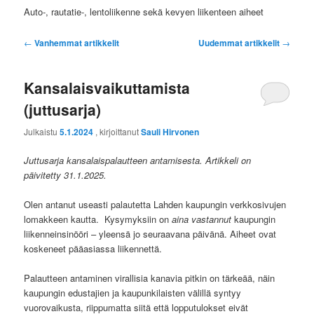
Auto-, rautatie-, lentoliikenne sekä kevyen liikenteen aiheet
Artikkelien
←
Vanhemmat artikkelit
Uudemmat artikkelit
→
selaus
Kansalaisvaikuttamista
(juttusarja)
Julkaistu
5.1.2024
, kirjoittanut
Sauli Hirvonen
Juttusarja kansalaispalautteen antamisesta. Artikkeli on
päivitetty 31.1.2025.
Olen antanut useasti palautetta Lahden kaupungin verkkosivujen
lomakkeen kautta. Kysymyksiin on
aina vastannut
kaupungin
liikenneinsinööri – yleensä jo seuraavana päivänä. Aiheet ovat
koskeneet pääasiassa liikennettä.
Palautteen antaminen virallisia kanavia pitkin on tärkeää, näin
kaupungin edustajien ja kaupunkilaisten välillä syntyy
vuorovaikusta, riippumatta siitä että lopputulokset eivät