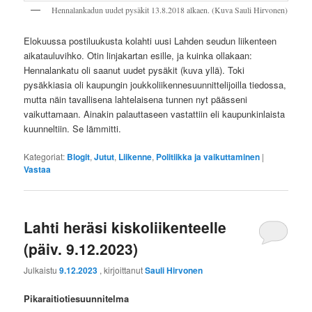
Hennalankadun uudet pysäkit 13.8.2018 alkaen. (Kuva Sauli Hirvonen)
Elokuussa postiluukusta kolahti uusi Lahden seudun liikenteen
aikatauluvihko. Otin linjakartan esille, ja kuinka ollakaan:
Hennalankatu oli saanut uudet pysäkit (kuva yllä). Toki
pysäkkiasia oli kaupungin joukkoliikennesuunnittelijoilla tiedossa,
mutta näin tavallisena lahtelaisena tunnen nyt päässeni
vaikuttamaan. Ainakin palauttaseen vastattiin eli kaupunkinlaista
kuunneltiin. Se lämmitti.
Kategoriat:
Blogit
,
Jutut
,
Liikenne
,
Politiikka ja vaikuttaminen
|
Vastaa
Lahti heräsi kiskoliikenteelle
(päiv. 9.12.2023)
Julkaistu
9.12.2023
, kirjoittanut
Sauli Hirvonen
Pikaraitiotiesuunnitelma