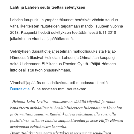
Lahti ja Lahden seutu teettää selvityksen
Lahden kaupunki ja ympäristökunnat heräsivät vihdoin seudun
vähäliikenteisten rautateiden tarjoamaan mahdollisuuteen vuonna
2018. Kaupunki tiedotti selvityksen teetättämisesti 5.11.2018
julkaistussa viranhaltijapäätöksessä.
Selvityksen duoraitiotiejärjestelmän mahdollisuuksista Päijät-
Hämeessä tilasivat Heinolan, Lahden ja Orimattilan kaupungit
sekä Uudenmaan ELY-keskus Proxion Oy:ltä. Päijät-Hämeen
liitto osallistui työn ohjausryhmään.
Viranhaltijapäätös on ladattavissa pdf-muodossa nimellä
Duoraitiotie
. Siinä todetaan mm. seuraavaa:
”Heinola-Lahti-Loviisa –rataosuus on vähällä käytöllä ja radan
kapasiteetti mahdollistaisi henkilöliikenteen liikennöinnin Heinolan
ja Orimattilan suuntiin. Raideliikenteen tehostamisella voisi olla
positiivinen vaikutus Lahden kaupunkiseudun ja koko Päijät-Hämeen
maakunnan kehittämisen kannalta.
Duoraitioliikenteen perusselvityksessä selvitetään seudullisen