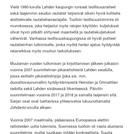
Vielä 1990-luvulla Lahden kaupungin runsaat teollisuusraiteet
sekä laajemmin seudun rautatiet tarjosivat oikein hyviä kohteita
aloittelevalle rautatieharrastajalle. Tuolloin teollisuustoiminta oli
murroksessa, joka heijastui myös ratojen käyttöön: kuljetukset
olivat hyvin pitkälti siirtyneet maanteillä ja rautatiekuljetukset
vähenivät. Vanhassa teollisuuskaupungissa oli hyvät puitteet
rautatieinfran tutkimiselle, jonka myötä heräsi ajatus hyödyntää
rataverkkoa myös muuhun tarkoitukseen.
Muutaman vuoden tutkimisen ja kirjoittamisen jälkeen julkaisin
vuonna 2007 suunnitelman pikaraitiotiestä Lahden seudulla,
jossa esittelin pikaraitiolinjoja (joka sis. mm.
duoraitiovaunumallin) hyödyntämisestä Heinolan ja Orimattilan
radoilla sekä Lahden sisäisessä liikenteessä. Päivitin
suunnitelmaan vuosina 2017 ja 2018 ja samalla laajensin sitä.
Sarjan osat ovat luettavissa yhteenvetoa lukuunottamatta
Johdanto
-sivulta alkaen.
Vuonna 2007 maailmalla, pääasiassa Euroopassa elettiin
raitioteiden uutta tulemista. Suomessa tuolloin oli vasta alustavia
suunnitelmia, muttei juurikaan mitään konkreettista. Suurta