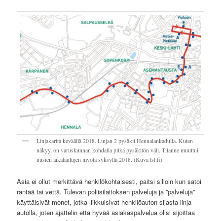
Linjakartta keväällä 2018. Linjan 2 pysäkit Hennalankadulla. Kuten
näkyy, on varuskunnan kohdalla pitkä pysäkitön väli. Tilanne muuttui
uusien aikataulujen myötä syksyllä 2018. (Kuva lsl.fi)
Asia ei ollut merkittävä henkilökohtaisesti, paitsi silloin kun satoi
räntää tai vettä. Tulevan poliisilaitoksen palveluja ja ”palveluja”
käyttäisivät monet, jotka liikkuisivat henkilöauton sijasta linja-
autolla, joten ajattelin että hyvää asiakaspalvelua olisi sijoittaa