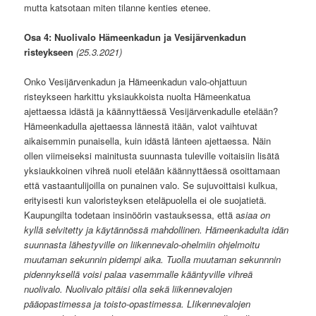
mutta katsotaan miten tilanne kenties etenee.
Osa 4: Nuolivalo Hämeenkadun ja Vesijärvenkadun
risteykseen
(25.3.2021)
Onko Vesijärvenkadun ja Hämeenkadun valo-ohjattuun
risteykseen harkittu yksiaukkoista nuolta Hämeenkatua
ajettaessa idästä ja käännyttäessä Vesijärvenkadulle etelään?
Hämeenkadulla ajettaessa lännestä itään, valot vaihtuvat
aikaisemmin punaisella, kuin idästä länteen ajettaessa. Näin
ollen viimeiseksi mainitusta suunnasta tuleville voitaisiin lisätä
yksiaukkoinen vihreä nuoli etelään käännyttäessä osoittamaan
että vastaantulijoilla on punainen valo. Se sujuvoittaisi kulkua,
erityisesti kun valoristeyksen eteläpuolella ei ole suojatietä.
Kaupungilta todetaan insinöörin vastauksessa, että a
siaa on
kyllä selvitetty ja käytännössä mahdollinen. Hämeenkadulta idän
suunnasta lähestyville on liikennevalo-ohelmiin ohjelmoitu
muutaman sekunnin pidempi aika. Tuolla muutaman sekunnnin
pidennyksellä voisi palaa vasemmalle kääntyville vihreä
nuolivalo. Nuolivalo pitäisi olla sekä liikennevalojen
pääopastimessa ja toisto-opastimessa. LIikennevalojen