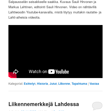
Salpausselän seisakkeelle saakka. Kuvaus Sauli Hirvonen ja
Markus Lehtinen, editointi Sauli Hirvonen. Video on nähtävillä
Lahtiwoodin Youtube-kanavalla, mistä löytyy muitakin rautatie- ja
Lahti-aiheisia videoita.
Kategoriat:
Esittelyt
,
Historia
,
Jutut
,
Liikenne
,
Tapahtuma
|
Vastaa
Liikennemerkkejä Lahdessa