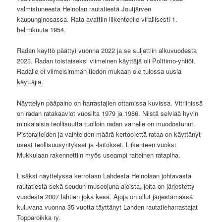
valmistuneesta Heinolan rautatiestä Joutjärven
kaupunginosassa. Rata avattiin liikenteelle virallisesti 1.
helmikuuta 1954.
Radan käyttö päättyi vuonna 2022 ja se suljettiin alkuvuodesta
2023. Radan toistaiseksi viimeinen käyttäjä oli Polttimo-yhtiöt.
Radalle ei viimeisimmän tiedon mukaan ole tulossa uusia
käyttäjiä.
Näyttelyn pääpaino on harrastajien ottamissa kuvissa. Vitriinissä
on radan ratakaaviot vuosilta 1979 ja 1986. Niistä selviää hyvin
minkälaisia teollisuutta tuolloin radan varrelle on muodostunut.
Pistoraiteiden ja vaihteiden määrä kertoo että rataa on käyttänyt
useat teollisuusyritykset ja -laitokset. Liikenteen vuoksi
Mukkulaan rakennettiin myös useampi raiteinen ratapiha.
Lisäksi näyttelyssä kerrotaan Lahdesta Heinolaan johtavasta
rautatiestä sekä seudun museojuna-ajoista, joita on järjestetty
vuodesta 2007 lähtien joka kesä. Ajoja on ollut järjestämässä
kuluvana vuonna 35 vuotta täyttänyt Lahden rautatieharrastajat
Topparoikka ry.