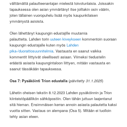
välttämättä palautteenantajan mielestä toivotunlaisia. Joissakin
tapauksessa olen asian ymmärtänyt itse joiltakin osin väärin,
joten tällainen vuoropuhelu lisää myös kaupunkilaisen
ymmärrystä asioista.
Olen lähettänyt kaupungin edustajille muutamia
palautteita. Lahden torin
uuteen kiveykseen
kommentoin suoraan
kaupungin edustajalle kuten myös
Lahden
pika-/duoraitiosuunnitelmia
. Vastausta en saanut vaikka
kommentit liittyivät oleellisesti asiaan. Viimeksi tiedustelin
eräästä asiasta kaupungintaloon liittyen, mitään vastausta en
saanut tässäkään tapauksessa.
Osa 7: Pysäköinti Trion edustalla
(
päivitetty 31.1.2025
)
Lähetin oheisen tekstin 8.12.2023 Lahden pysäköinnin ja Trion
kiinteistöpäällikön sähköpostiin. Olen tähän juttuun laajentanut
sitä hieman. Ensimmäisen kerran annoin asiasta palautetta kaksi
vuotta sitten. Vastaus on alempana (Osa 5). Mitään ei tuolloin
tehty asian eteen.