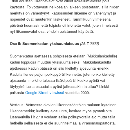
Trion edustan liikennevalot ovat olleet kokeilumielessä pois
käytöstä. Toivottavasti ne koeajan jälkeen poistetaan, sillä niiden
merkitys on vähentynyt; katuosuuden liikenne on vähentynyt ja
nopeudet ovat muutenkin laskeneet. Tammikuun viimeisenä
päivänä huomasin että tolpista oli irroitettu valot, joten ilmeisesti
nyt liikennevalot ovat vihdoin poistuneet käytöstä.
Osa 6: Suomenkadun yksisuuntaisuus
(26.7.2022)
Suomenkatua ajettaessa pohjoisesta etelään (Mukkulankadulle)
kadun loppuosa muuttuu yksisuuntaiseksi. Mukkulankadulta
ajettaessa kadun päässä on siis kielletty ajosuunta -merkki.
Kadulla lienee paljon polkupyöräliikennette, joten onko kielletty
ajosuunta -merkille tulossa lisäkilpeä Ei koske pyöriä vai
täytyykö tuolla osuudella pyörä jatkossakin taluttaa? Linkki
paikasta
Google Street viewissä
vuodelta 2009.
Vastaus: Voimassa olevien liikennesääntöjen mukaan kyseinen
liikennemerkki; kielletty ajosuunta, koskee myös pyöräilijöitä.
Lisämerkillä H12.10 voidaan sallia polkupyörällä ajo mutta tällä
hetkellä selliaisesta ei ole suunnitelmaa ja viranomaispäätöstä.