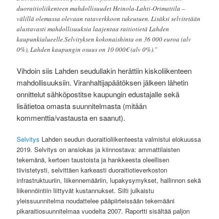
duoraitioliikenteen mahdollisuudet Heinola-Lahti-Orimattila –
välillä olemassa olevaan rataverkkoon tukeutuen. Lisäksi selvitetään
alustavasti mahdollisuuksia laajentaa raitiotietä Lahden
kaupunkialueelle.Selvityksen kokonaishinta on 36 000 euroa (alv
0%), Lahden kaupungin osuus on 10 000€ (alv 0%).”
Vihdoin siis Lahden seudullakin herättiin kiskoliikenteen
mahdollisuuksiin. Viranhaltijapäätöksen jälkeen lähetin
onnittelut sähköpostitse kaupungin edustajalle sekä
lisätietoa omasta suunnitelmasta (mitään
kommenttia/vastausta en saanut).
Selvitys
Lahden seudun duoraitioliikenteesta valmistui elokuussa
2019. Selvitys on ansiokas ja kiinnostava: ammattilaisten
tekemänä, kertoen taustoista ja hankkeesta oleellisen
tiivistetysti, selvittäen karkeasti duoraitiotieverkoston
infrastruktuuriin, liikennemääriin, lupakysymykset, hallinnon sekä
liikennöintiin liittyvät kustannukset. Silti julkaistu
yleissuunnitelma noudattelee pääpiirteissään tekemääni
pikaraitiosuunnitelmaa vuodelta 2007. Raportti sisältää paljon