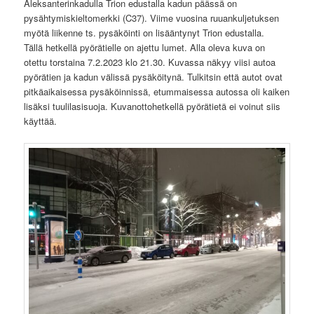
Aleksanterinkadulla Trion edustalla kadun päässä on
pysähtymiskieltomerkki (C37). Viime vuosina ruuankuljetuksen
myötä liikenne ts. pysäköinti on lisääntynyt Trion edustalla.
Tällä hetkellä pyörätielle on ajettu lumet. Alla oleva kuva on
otettu torstaina 7.2.2023 klo 21.30. Kuvassa näkyy viisi autoa
pyörätien ja kadun välissä pysäköitynä. Tulkitsin että autot ovat
pitkäaikaisessa pysäköinnissä, etummaisessa autossa oli kaiken
lisäksi tuulilasisuoja. Kuvanottohetkellä pyörätietä ei voinut siis
käyttää.