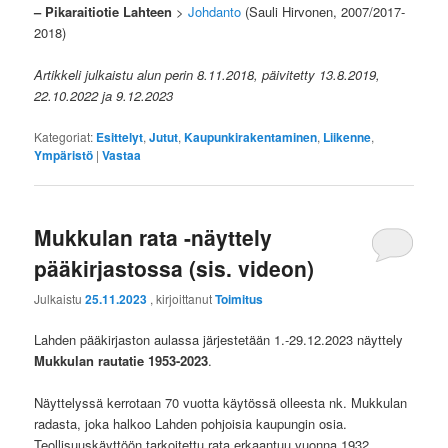
–
Pikaraitiotie Lahteen
>
Johdanto
(Sauli Hirvonen, 2007/2017-
2018)
Artikkeli julkaistu alun perin 8.11.2018, päivitetty 13.8.2019,
22.10.2022 ja 9.12.2023
Kategoriat:
Esittelyt
,
Jutut
,
Kaupunkirakentaminen
,
Liikenne
,
Ympäristö
|
Vastaa
Mukkulan rata -näyttely
pääkirjastossa (sis. videon)
Julkaistu
25.11.2023
, kirjoittanut
Toimitus
Lahden pääkirjaston aulassa järjestetään 1.-29.12.2023 näyttely
Mukkulan rautatie 1953-2023
.
Näyttelyssä kerrotaan 70 vuotta käytössä olleesta nk. Mukkulan
radasta, joka halkoo Lahden pohjoisia kaupungin osia.
Teollisuuskäyttöön tarkoitettu rata erkaantuu vuonna 1932