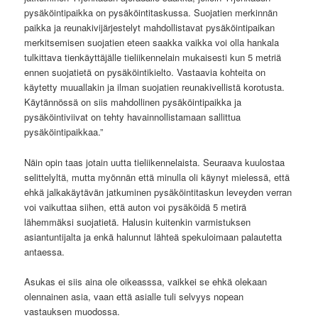
pysäköintipaikka on pysäköintitaskussa. Suojatien merkinnän
paikka ja reunakivijärjestelyt mahdollistavat pysäköintipaikan
merkitsemisen suojatien eteen saakka vaikka voi olla hankala
tulkittava tienkäyttäjälle tieliikennelain mukaisesti kun 5 metriä
ennen suojatietä on pysäköintikielto. Vastaavia kohteita on
käytetty muuallakin ja ilman suojatien reunakivellistä korotusta.
Käytännössä on siis mahdollinen pysäköintipaikka ja
pysäköintiviivat on tehty havainnollistamaan sallittua
pysäköintipaikkaa.”
Näin opin taas jotain uutta tieliikennelaista. Seuraava kuulostaa
selittelyltä, mutta myönnän että minulla oli käynyt mielessä, että
ehkä jalkakäytävän jatkuminen pysäköintitaskun leveyden verran
voi vaikuttaa siihen, että auton voi pysäköidä 5 metirä
lähemmäksi suojatietä. Halusin kuitenkin varmistuksen
asiantuntijalta ja enkä halunnut lähteä spekuloimaan palautetta
antaessa.
Asukas ei siis aina ole oikeasssa, vaikkei se ehkä olekaan
olennainen asia, vaan että asialle tuli selvyys nopean
vastauksen muodossa.