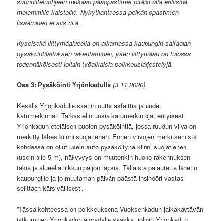
suunnitteluohjeen mukaan pääopastimet pitäisi olla erillisinä
molemmille kaistoille. Nykytilanteessa pelkän opastimen
lisääminen ei siis riitä.
Kyseisellä liittymäalueella on alkamassa kaupungin sairaalan
pysäköintilaitoksen rakentaminen, joten liittymään on tulossa
todennäköisesti joitain työaikaisia poikkeusjärjestelyjä.
Osa 3: Pysäköinti Yrjönkadulla
(3.11.2020)
Kesällä Yrjönkadulle saatiin uutta asfalttia ja uudet
katumerkinnät. Tarkastelin uusia katumerkintöjä, erityisesti
Yrjönkadun eteläisen puolen pysäköintiä, jossa ruudun viiva on
merkitty lähes kiinni suojatiehen. Ennen viivojen merkitsemistä
kohdassa on ollut usein auto pysäköitynä kiinni suojatiehen
(usein alle 5 m), näkyvyys on muutenkin huono rakennuksen
takia ja alueella liikkuu paljon lapsia. Tällaista palautetta lähetin
kaupungille ja jo muutaman päivän päästä insinööri vastasi
selittäen kärsivällisesti.
”Tässä kohteessa on poikkeuksena Vuoksenkadun jalkakäytävän
jatkuminen Yrjönkadun ajoradalle saakka, jolloin Yrjönkadun