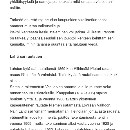
yhtäläisyyksiä ja samoja painotuksia mitä omassa visiossani
esitän.
Tärkeää on, että nyt seudun kaupunkien virallisetkin tahot
saaneet mustaa valkoiselle ja
kiskoliikenteestä keskusteleminen voi jatkua. Julkaistu raportti
on tärkeä ylipäänsä seudullisen joukkoliikenteen kehittämisen
kannalta, mihin tahansa suuntaa sitä halutaan viedä.
Lahti sai rautatien
Lahden kylä sai rautatiensä 1869 kun Riihimäki-Pietari radan
osuus Riihimäeltä valmistui. Tosin kylästä rautatieasemalle kulki
silloin
Samalla rakennettiin Vesijärven satama ja sille rautatie sekä
rannan teollisuuslaitoksille. Kauppalan (1878-1905) sijainti
houkutti yrittäjiä, ja vuonna 1900 avattiin yksityinen
kapearaiteinen rautatie Niemen satamasta Loviisan Valkoon.
Näin Lahti sai ”oman” merisataman. Heinolaan johtavasta radasta
väännettiin vuosikymmeniä; päätös rakentamisesta tehtiin
vuonna 1909, mutta rakentaminen alkoi vasta vuonna 1928 ja
valmista tuli vuonna 1932. Lahdessa rautateiden rakentaminen