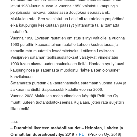
jatkui 1950-luvun alussa ja vuonna 1953 valmistui kaupungin
pohjoisosia halkova, pääasiassa Joutjokea seuraava nk.
Mukkulan rata. Sen valmistuttua Lahti oli rautateiden ympäröimä
eikä kaupungin keskustaan päässyt ylittämättä tai alittamatta
rautatietä.
Vuonna 1958 Loviisan rautatien omistus siirtyi valtiolle ja vuonna
1960 purettiin kapearaiteinen rautatie Lahden keskustassa ja
samalla rata muutettiin leveäraiteiseksi Lotilasta Loviisaan.
Vesijärven sataman teollisuuslaitokset väistyivät viimeistään
1990-luvun alussa uuden asuinalueen tieltä. Rantaan syntyi uusi
kaupunginosa ja satamasta muodostui ”lahtelaisten olohuone”
kahviloineen.
Satamarata purettiin Jalkanrannantieltä satamaan vuonna 1994 ja
Jalkarannantieltä Salpausselänkadulle vuonna 2006.
Vuonna 2023 Mukkulan radan viimeinen käyttäjä Polttimo Oy
muutti uuteen tuotantolaitokseensa Kujalaan, joten rata suljettiin
liikenteeltä.
Lue:
–
Duoraitioliikenteen mahdollisuudet – Heinolan, Lahden ja
Orimattilan duoraitioselvitys 2019
>
PDF
(Proxion Oy, 2019)