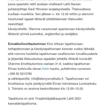
jossa opastettu reitti avataan virallisesti Lahti-Seuran
puheenjohtaja Sauli Hirvosen avajaispuheella. Tilaisuudessa
kuullaan musiikkia. Sen jälkeen n. klo 12.30 reittiin jo aiemmin
tutustuneet oppaat lähtevät johdattelemaan tilaisuuden
osanottajat
kävelyreiteille. Olemme varautuneet opastamaan kävelyretkelle
lähteviä ryhmiä suomeksi, englanniksi ja venäjäksi.
Ennakkoilmoittautuminen
Kino Iiriksen tapahtumaan,
toritapahtumaan ja kävelytapahtumaan koronan vuoksi tärkeää,
että voimme huolehtia tapahtumaan osallistuvien turvallisuudesta
ja järjestää tilaisuuksissa oppaiden johdolla riittävät turvavälit.
Otamme ilmoittautumisia vastaan 31.8. saakka tapahtuman
Elman kotisivulla olevan
linkin
kautta, puhelimitse numeroon
+358 50 5213795
ja sähköpostilla: info@elamysmatkailu.fi. Tapahtumaan voi
ilmoittautua myös pistäytymällä Elman toimistossa Loviisankatu
3. Toimisto on avoinna keskiviikkoisin klo 12.00–15.00.
Tapahtuma on yksi Ympäristöpääkaupunki Lahti 2021
kansalaistapahtumia.