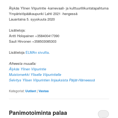
Älykäs Ylinen Viipurintie -karnevaali- ja kulttuuriliikuntatapahtuma
Ympäristöpääkaupunki Lahti 2021 -hengessä
Lauantaina 5. syyskuuta 2020
Lisätietoja:
Antti Holopainen +358400417390
Sauli Hirvonen +358503085303
Lisätietoja
ELMAn sivuilta
.
Aiheesta muualla:
Älykäs Ylinen Viipurintie
Muistomerkki Yliselle Viipurintielle
Selvitys Ylisen Viipurintien linjauksista Päijät-Hämeessä
Kategoriat:
Uutiset
|
Vastaa
Panimotoiminta palaa