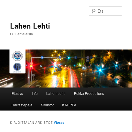
Siirry
Siirry
sisältöön
toissijaiseen
Etsi
sisältöön
Lahen Lehti
Oi! Lahtelaista.
Päävalikko
Etusivu
Info
Lahen Lehti
Pekka Productions
Harrastepaja
Sivustot
KAUPPA
Vieras
KIRJOITTAJAN ARKISTOT: