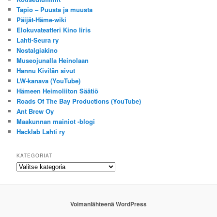
Tapio – Puusta ja muusta
Päijät-Häme-wiki
Elokuvateatteri Kino Iiris
Lahti-Seura ry
Nostalgiakino
Museojunalla Heinolaan
Hannu Kivilän sivut
LW-kanava (YouTube)
Hämeen Heimoliiton Säätiö
Roads Of The Bay Productions (YouTube)
Ant Brew Oy
Maakunnan mainiot -blogi
Hacklab Lahti ry
KATEGORIAT
Kategoriat
Voimanlähteenä WordPress