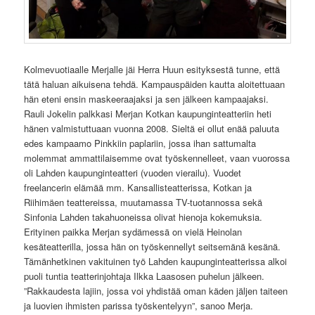
Kolmevuotiaalle Merjalle jäi Herra Huun esityksestä tunne, että
tätä haluan aikuisena tehdä. Kampauspäiden kautta aloitettuaan
hän eteni ensin maskeeraajaksi ja sen jälkeen kampaajaksi.
Rauli Jokelin palkkasi Merjan Kotkan kaupunginteatteriin heti
hänen valmistuttuaan vuonna 2008. Sieltä ei ollut enää paluuta
edes kampaamo Pinkkiin paplariin, jossa ihan sattumalta
molemmat ammattilaisemme ovat työskennelleet, vaan vuorossa
oli Lahden kaupunginteatteri (vuoden vierailu). Vuodet
freelancerin elämää mm. Kansallisteatterissa, Kotkan ja
Riihimäen teattereissa, muutamassa TV-tuotannossa sekä
Sinfonia Lahden takahuoneissa olivat hienoja kokemuksia.
Erityinen paikka Merjan sydämessä on vielä Heinolan
kesäteatterilla, jossa hän on työskennellyt seitsemänä kesänä.
Tämänhetkinen vakituinen työ Lahden kaupunginteatterissa alkoi
puoli tuntia teatterinjohtaja Ilkka Laasosen puhelun jälkeen.
”Rakkaudesta lajiin, jossa voi yhdistää oman käden jäljen taiteen
ja luovien ihmisten parissa työskentelyyn”, sanoo Merja.