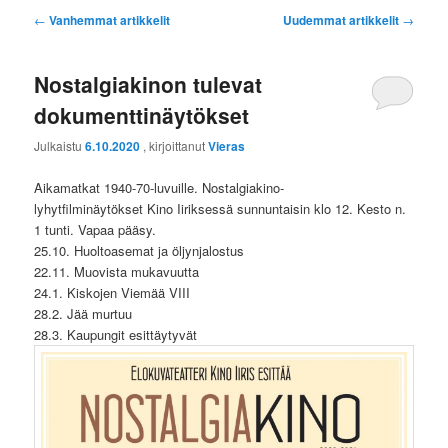
Artikkelien
←
Vanhemmat artikkelit
Uudemmat artikkelit
→
selaus
Nostalgiakinon tulevat
dokumenttinäytökset
Julkaistu
6.10.2020
, kirjoittanut
Vieras
Aikamatkat 1940-70-luvuille. Nostalgiakino-
lyhytfilminäytökset Kino Iiriksessä sunnuntaisin klo 12. Kesto n.
1 tunti. Vapaa pääsy.
25.10. Huoltoasemat ja öljynjalostus
22.11. Muovista mukavuutta
24.1. Kiskojen Viemää VIII
28.2. Jää murtuu
28.3. Kaupungit esittäytyvät